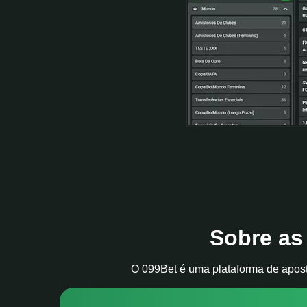
Sobre as
O 099Bet é uma plataforma de apost