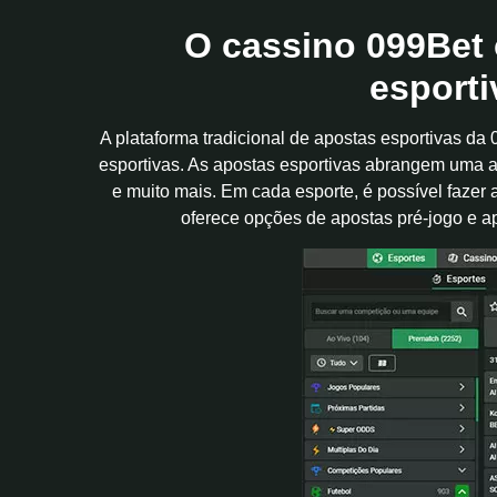
O cassino 099Bet
esporti
A plataforma tradicional de apostas esportivas d
esportivas. As apostas esportivas abrangem uma amp
e muito mais. Em cada esporte, é possível fazer
oferece opções de apostas pré-jogo e ap