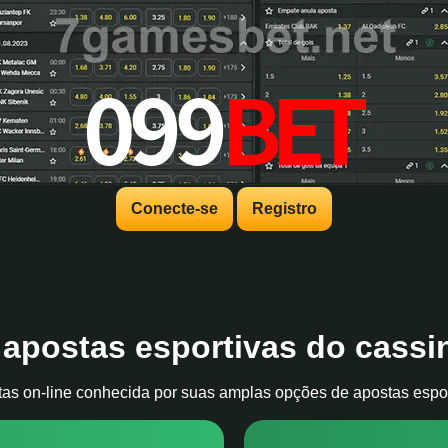
Conecte-se
Registro
 apostas esportivas do cassi
as on-line conhecida por suas amplas opções de apostas esport