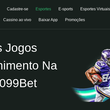
Cadastre-se
Esportes
E-sports
Esportes Virtuais
Cassino ao vivo
Baixar App
Promoções
s Jogos
enimento Na
 099Bet