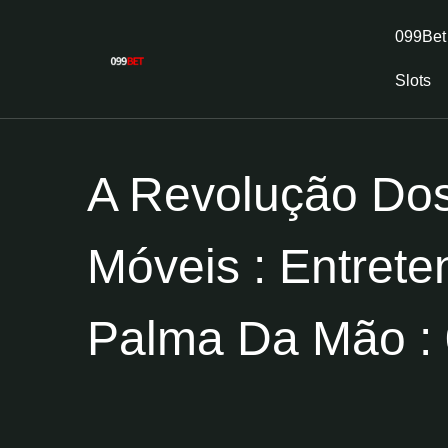
099Bet
Slots
A Revolução Do
Móveis : Entret
Palma Da Mão :