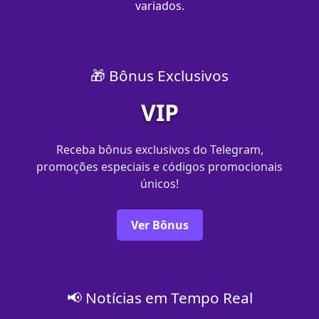
variados.
🎁 Bônus Exclusivos
VIP
Receba bônus exclusivos do Telegram,
promoções especiais e códigos promocionais
únicos!
Ver Bônus
📢 Notícias em Tempo Real