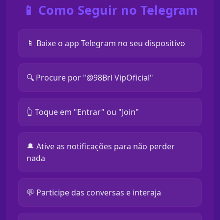
📱 Como Seguir no Telegram
📱 Baixe o app Telegram no seu dispositivo
🔍 Procure por "@98Brl VipOficial"
👆 Toque em "Entrar" ou "Join"
🔔 Ative as notificações para não perder
nada
💬 Participe das conversas e interaja