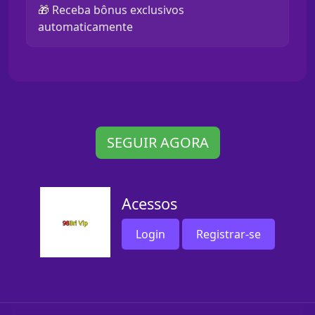
🎁 Receba bônus exclusivos
automaticamente
SEGUIR AGORA
Acessos
Login
Registrar-se