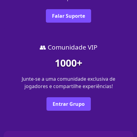
Falar Suporte
👥 Comunidade VIP
1000+
Junte-se a uma comunidade exclusiva de
jogadores e compartilhe experiências!
Entrar Grupo