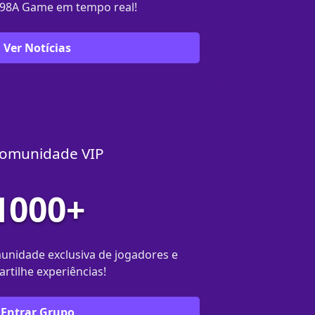
 98A Game em tempo real!
Ver Notícias
Comunidade VIP
1000+
unidade exclusiva de jogadores e
rtilhe experiências!
Entrar Grupo