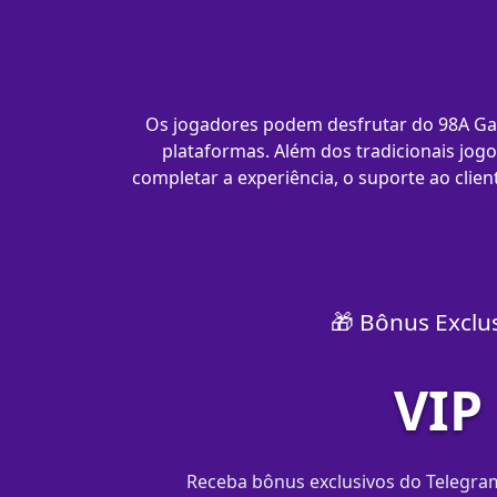
Os jogadores podem desfrutar do 98A Gam
plataformas. Além dos tradicionais jog
completar a experiência, o suporte ao clie
🎁 Bônus Exclu
VIP
Receba bônus exclusivos do Telegra