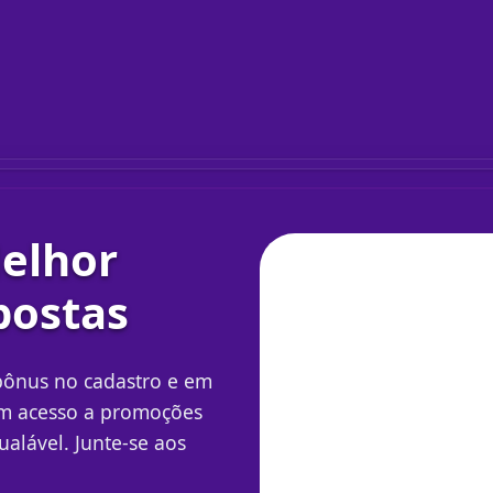
elhor
postas
bônus no cadastro e em
em acesso a promoções
ualável. Junte-se aos