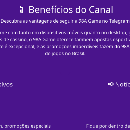
📱 Benefícios do Canal
Descubra as vantagens de seguir a 98A Game no Telegram
e com​ tanto em dispositivos móveis quanto no desktop, gr
os de cassino, o 98A Game oferece também apostas esportiv
nte é excepcional, e as promoções imperdíveis fazem do 98
de jogos no Brasil.
sivos
📢 Notí
m, promoções especiais
Fique por dentro d