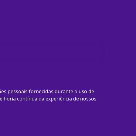
es pessoais fornecidas durante o uso de
elhoria contínua da experiência de nossos