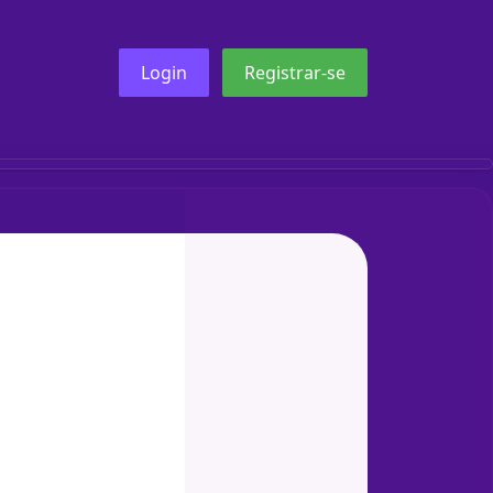
Login
Registrar-se