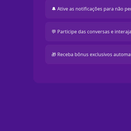
🔔 Ative as notificações para não p
💬 Participe das conversas e interaj
🎁 Receba bônus exclusivos autom