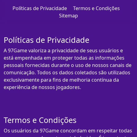
Políticas de Privacidade
Termos e Condições
Sitemap
Políticas de Privacidade
A 97Game valoriza a privacidade de seus usuários e
está empenhada em proteger todas as informações
pessoais fornecidas durante o uso de nossos canais de
comunicação. Todos os dados coletados são utilizados
exclusivamente para fins de melhoria contínua da
experiência de nossos jogadores.
Termos e Condições
Os usuários da 97Game concordam em respeitar todas