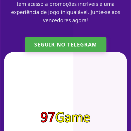
tem acesso a promoções incríveis e uma
experiência de jogo inigualável. Junte-se aos
vencedores agora!
SEGUIR NO TELEGRAM