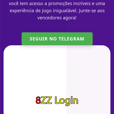
você tem acesso a promoções incríveis e uma
experiência de jogo inigualável. Junte-se aos
vencedores agora!
SEGUIR NO TELEGRAM