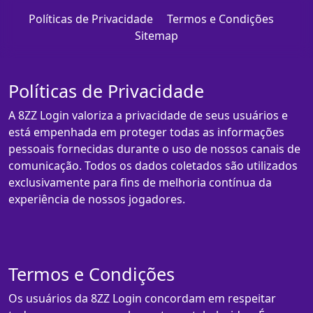
Políticas de Privacidade
Termos e Condições
Sitemap
Políticas de Privacidade
A 8ZZ Login valoriza a privacidade de seus usuários e
está empenhada em proteger todas as informações
pessoais fornecidas durante o uso de nossos canais de
comunicação. Todos os dados coletados são utilizados
exclusivamente para fins de melhoria contínua da
experiência de nossos jogadores.
Termos e Condições
Os usuários da 8ZZ Login concordam em respeitar