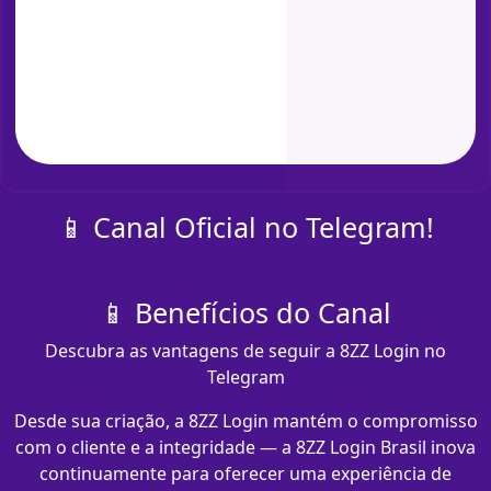
📱 Canal Oficial no Telegram!
📱 Benefícios do Canal
Descubra as vantagens de seguir a 8ZZ Login no
Telegram
Desde sua criação, a 8ZZ Login mantém o compromisso
com o cliente e a integridade — a 8ZZ Login Brasil inova
continuamente para oferecer uma experiência de