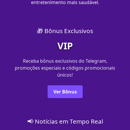
entretenimento mais saudável.
🎁 Bônus Exclusivos
VIP
Receba bônus exclusivos do Telegram,
promoções especiais e códigos promocionais
únicos!
Ver Bônus
📢 Notícias em Tempo Real