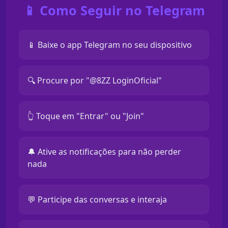
📱 Como Seguir no Telegram
📱 Baixe o app Telegram no seu dispositivo
🔍 Procure por "@8ZZ LoginOficial"
👆 Toque em "Entrar" ou "Join"
🔔 Ative as notificações para não perder
nada
💬 Participe das conversas e interaja