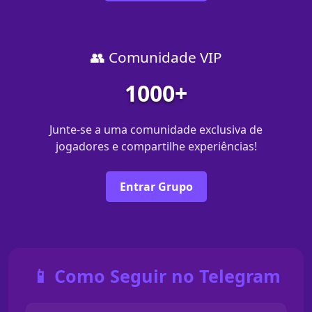
👥 Comunidade VIP
1000+
Junte-se a uma comunidade exclusiva de
jogadores e compartilhe experiências!
Entrar Grupo
📱 Como Seguir no Telegram