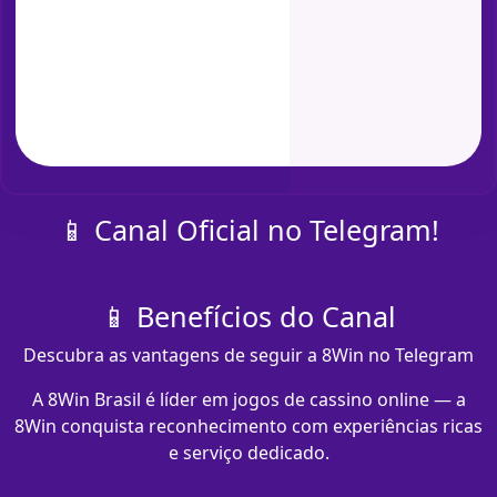
📱 Canal Oficial no Telegram!
📱 Benefícios do Canal
Descubra as vantagens de seguir a 8Win no Telegram
A 8Win Brasil é líder em jogos de cassino online — a
8Win conquista reconhecimento com experiências ricas
e serviço dedicado.