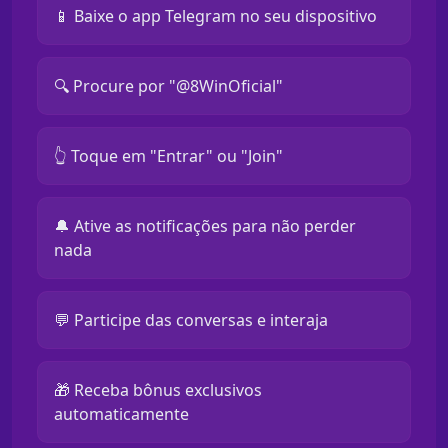
📱 Baixe o app Telegram no seu dispositivo
🔍 Procure por "@8WinOficial"
👆 Toque em "Entrar" ou "Join"
🔔 Ative as notificações para não perder
nada
💬 Participe das conversas e interaja
🎁 Receba bônus exclusivos
automaticamente