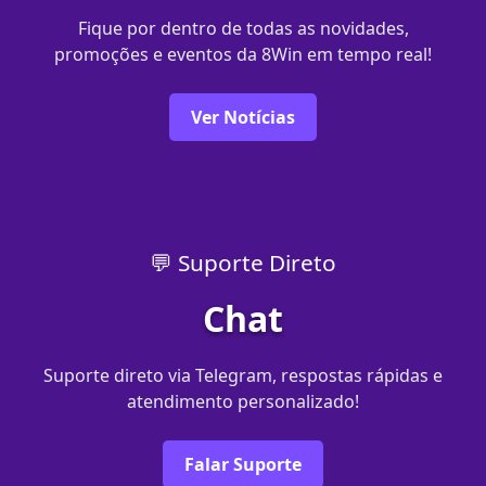
Fique por dentro de todas as novidades,
promoções e eventos da 8Win em tempo real!
Ver Notícias
💬 Suporte Direto
Chat
Suporte direto via Telegram, respostas rápidas e
atendimento personalizado!
Falar Suporte