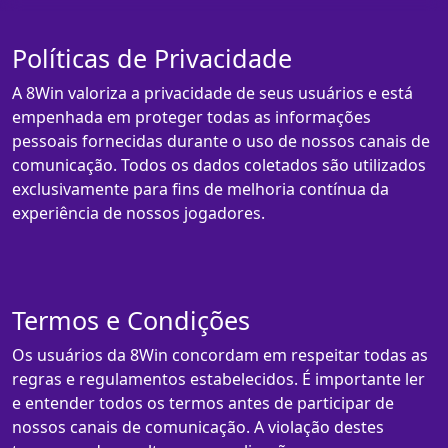
Políticas de Privacidade
A 8Win valoriza a privacidade de seus usuários e está
empenhada em proteger todas as informações
pessoais fornecidas durante o uso de nossos canais de
comunicação. Todos os dados coletados são utilizados
exclusivamente para fins de melhoria contínua da
experiência de nossos jogadores.
Termos e Condições
Os usuários da 8Win concordam em respeitar todas as
regras e regulamentos estabelecidos. É importante ler
e entender todos os termos antes de participar de
nossos canais de comunicação. A violação destes