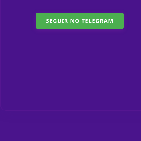
SEGUIR NO TELEGRAM