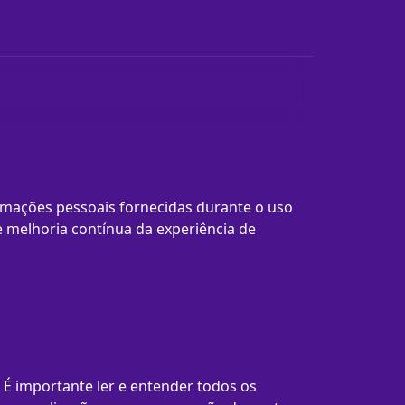
rmações pessoais fornecidas durante o uso
e melhoria contínua da experiência de
É importante ler e entender todos os