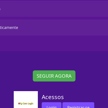
a
aticamente
SEGUIR AGORA
Acessos
Login
Registrar-se