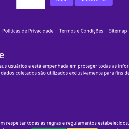
Políticas de Privacidade
Termos e Condições
Sitemap
de
 seus usuários e está empenhada em proteger todas as info
dados coletados são utilizados exclusivamente para fins d
 respeitar todas as regras e regulamentos estabelecidos. 