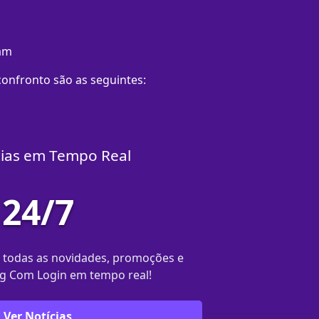
ram
onfronto são as seguintes:
cias em Tempo Real
24/7
e todas as novidades, promoções e
g Com Login em tempo real!
Ver Notícias