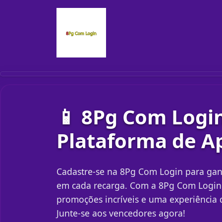
📱 8Pg Com Logi
Plataforma de A
Cadastre-se na 8Pg Com Login para gan
em cada recarga. Com a 8Pg Com Login,
promoções incríveis e uma experiência d
Junte-se aos vencedores agora!