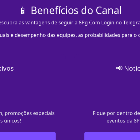
📱 Benefícios do Canal
scubra as vantagens de seguir a 8Pg Com Login no Teleg
uais e desempenho das equipes, as probabilidades para o c
sivos
📢 Notí
m, promoções especiais
Fique por dentro d
s únicos!
eventos da 8P