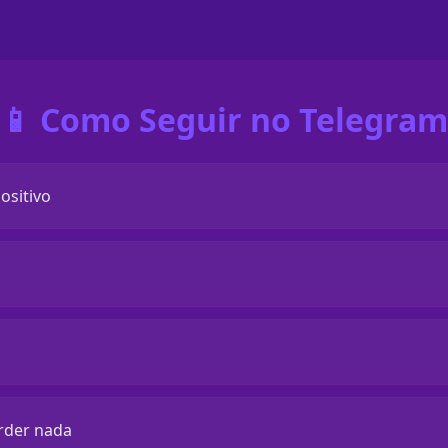
📱 Como Seguir no Telegram
ositivo
erder nada