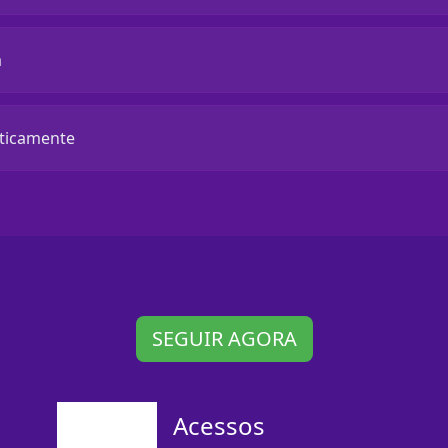
a
aticamente
SEGUIR AGORA
Acessos