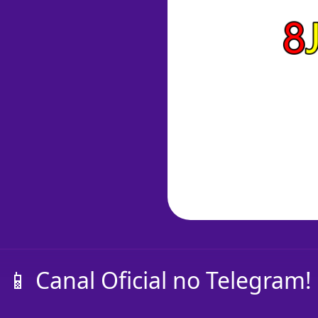
📱 Canal Oficial no Telegram!