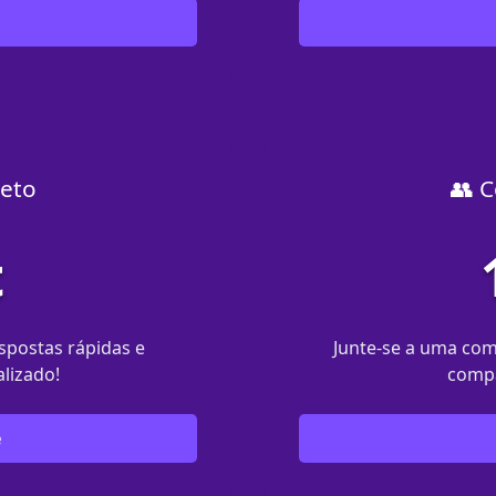
reto
👥 
t
espostas rápidas e
Junte-se a uma com
lizado!
compa
e