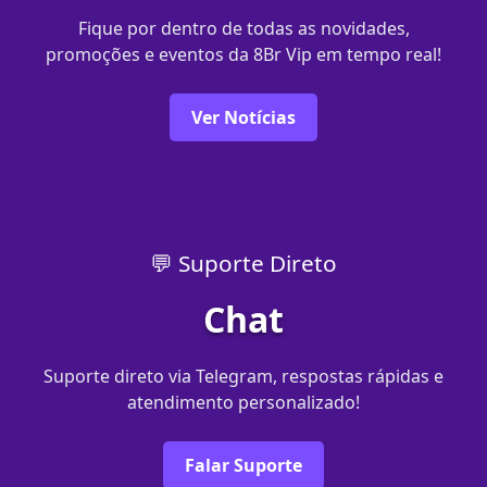
Fique por dentro de todas as novidades,
promoções e eventos da 8Br Vip em tempo real!
Ver Notícias
💬 Suporte Direto
Chat
Suporte direto via Telegram, respostas rápidas e
atendimento personalizado!
Falar Suporte