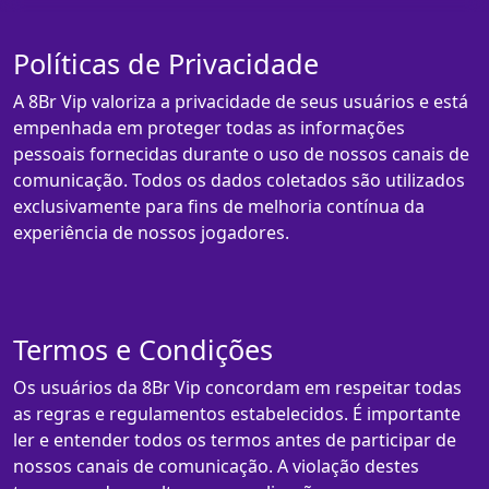
Políticas de Privacidade
A 8Br Vip valoriza a privacidade de seus usuários e está
empenhada em proteger todas as informações
pessoais fornecidas durante o uso de nossos canais de
comunicação. Todos os dados coletados são utilizados
exclusivamente para fins de melhoria contínua da
experiência de nossos jogadores.
Termos e Condições
Os usuários da 8Br Vip concordam em respeitar todas
as regras e regulamentos estabelecidos. É importante
ler e entender todos os termos antes de participar de
nossos canais de comunicação. A violação destes