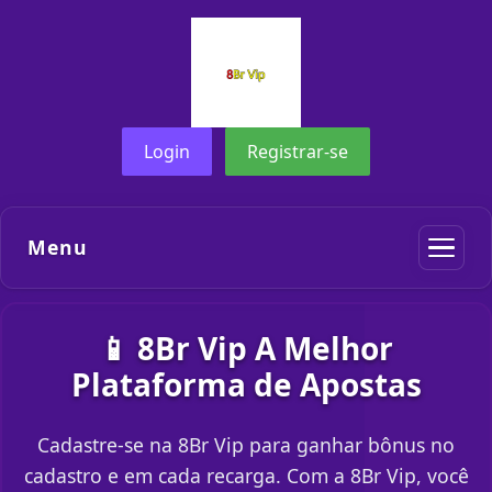
Login
Registrar-se
Menu
📱 8Br Vip A Melhor
Plataforma de Apostas
Cadastre-se na 8Br Vip para ganhar bônus no
cadastro e em cada recarga. Com a 8Br Vip, você