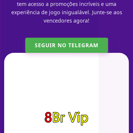
tem acesso a promoções incríveis e uma
experiência de jogo inigualável. Junte-se aos
vencedores agora!
SEGUIR NO TELEGRAM