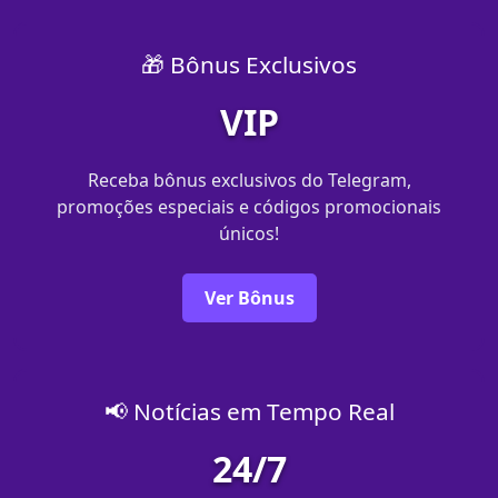
🎁 Bônus Exclusivos
VIP
Receba bônus exclusivos do Telegram,
promoções especiais e códigos promocionais
únicos!
Ver Bônus
📢 Notícias em Tempo Real
24/7