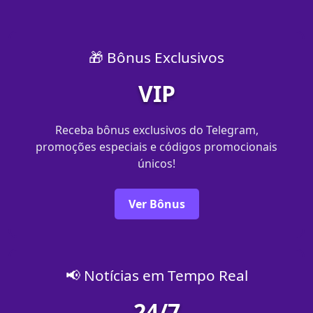
🎁 Bônus Exclusivos
VIP
Receba bônus exclusivos do Telegram,
promoções especiais e códigos promocionais
únicos!
Ver Bônus
📢 Notícias em Tempo Real
24/7