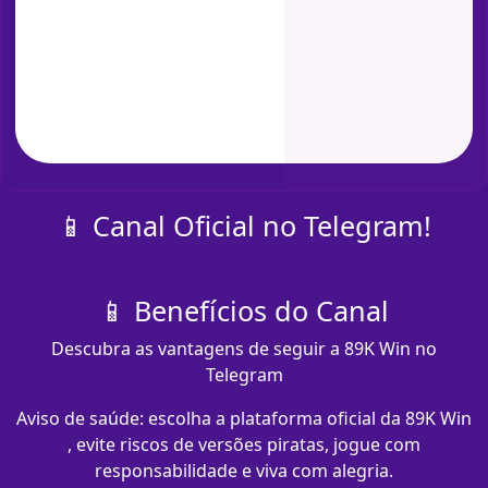
📱 Canal Oficial no Telegram!
📱 Benefícios do Canal
Descubra as vantagens de seguir a 89K Win no
Telegram
Aviso de saúde: escolha a plataforma oficial da 89K Win
, evite riscos de versões piratas, jogue com
responsabilidade e viva com alegria.