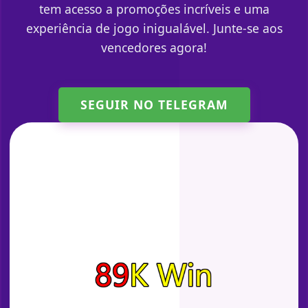
tem acesso a promoções incríveis e uma
experiência de jogo inigualável. Junte-se aos
vencedores agora!
SEGUIR NO TELEGRAM