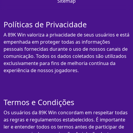
Sitemap
Políticas de Privacidade
A 89K Win valoriza a privacidade de seus usuários e está
empenhada em proteger todas as informações
pessoais fornecidas durante o uso de nossos canais de
comunicação. Todos os dados coletados são utilizados
exclusivamente para fins de melhoria contínua da
experiência de nossos jogadores.
Termos e Condições
Os usuários da 89K Win concordam em respeitar todas
as regras e regulamentos estabelecidos. É importante
ler e entender todos os termos antes de participar de