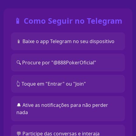
📱 Como Seguir no Telegram
📱 Baixe o app Telegram no seu dispositivo
🔍 Procure por "@888PokerOficial"
👆 Toque em "Entrar" ou "Join"
🔔 Ative as notificações para não perder
nada
💬 Participe das conversas e interaja