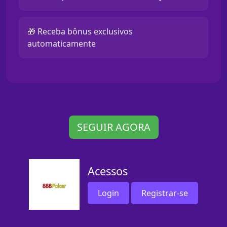
🎁 Receba bônus exclusivos
automaticamente
SEGUIR AGORA
Acessos
Login
Registrar-se