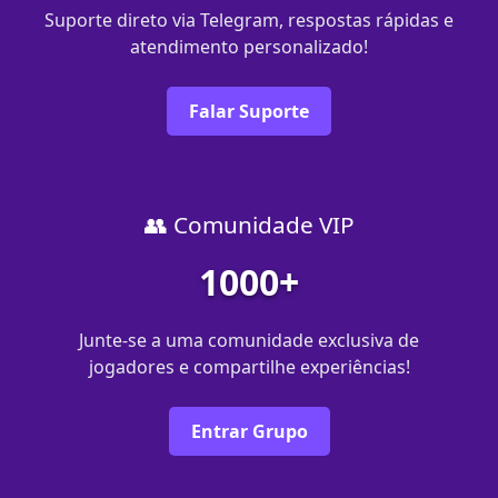
Suporte direto via Telegram, respostas rápidas e
atendimento personalizado!
Falar Suporte
👥 Comunidade VIP
1000+
Junte-se a uma comunidade exclusiva de
jogadores e compartilhe experiências!
Entrar Grupo