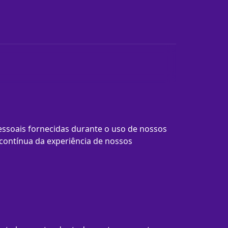
essoais fornecidas durante o uso de nossos
 contínua da experiência de nossos