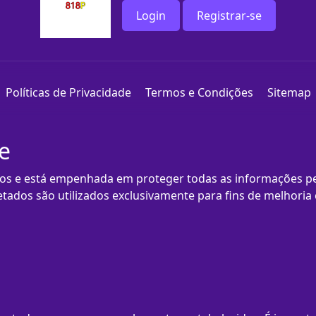
Login
Registrar-se
Políticas de Privacidade
Termos e Condições
Sitemap
de
rios e está empenhada em proteger todas as informações p
tados são utilizados exclusivamente para fins de melhoria