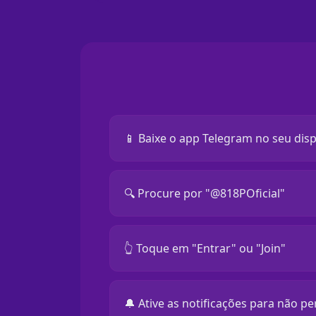
📱 Baixe o app Telegram no seu disp
🔍 Procure por "@818POficial"
👆 Toque em "Entrar" ou "Join"
🔔 Ative as notificações para não p