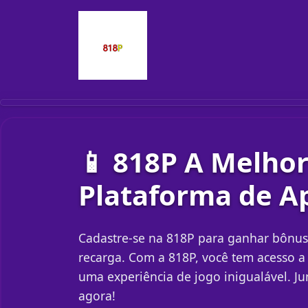
📱 818P A Melho
Plataforma de A
Cadastre-se na 818P para ganhar bônus
recarga. Com a 818P, você tem acesso a
uma experiência de jogo inigualável. J
agora!