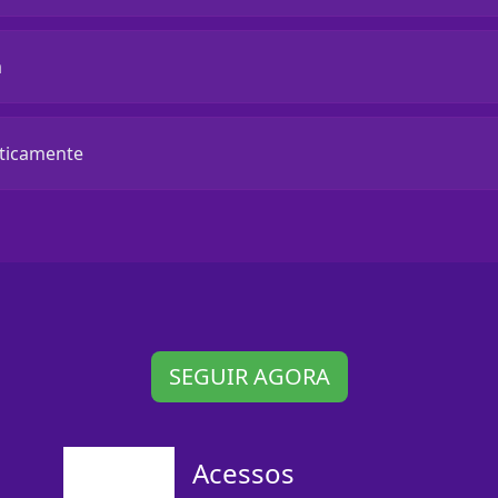
a
aticamente
SEGUIR AGORA
Acessos