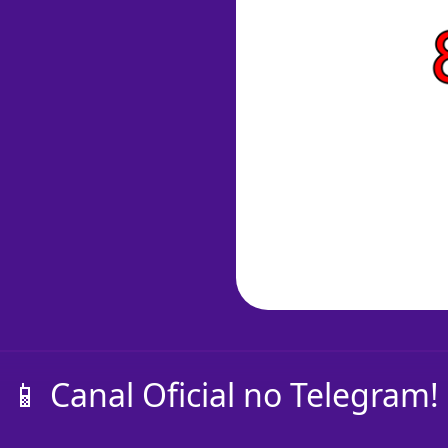
📱 Canal Oficial no Telegram!