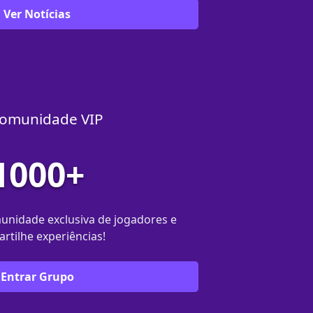
Ver Notícias
Comunidade VIP
1000+
unidade exclusiva de jogadores e
rtilhe experiências!
Entrar Grupo