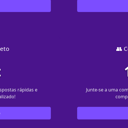
reto
👥 
t
espostas rápidas e
Junte-se a uma com
lizado!
compa
e