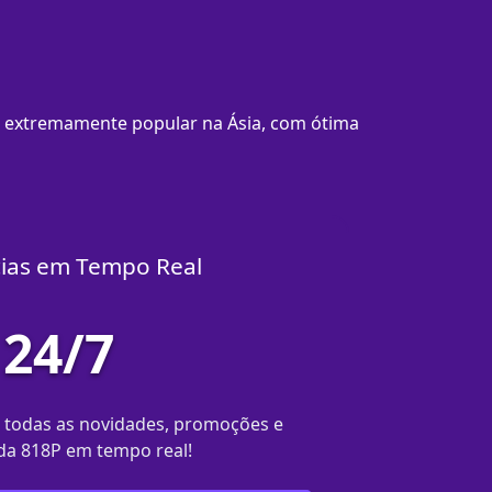
 é extremamente popular na Ásia, com ótima
cias em Tempo Real
24/7
e todas as novidades, promoções e
da 818P em tempo real!