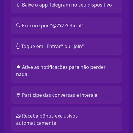
📱 Baixe o app Telegram no seu dispositivo
🔍 Procure por "@7YZZOficial"
👆 Toque em "Entrar" ou "Join"
🔔 Ative as notificações para não perder
nada
💬 Participe das conversas e interaja
🎁 Receba bônus exclusivos
automaticamente