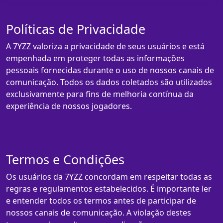
Políticas de Privacidade
A 7YZZ valoriza a privacidade de seus usuários e está
empenhada em proteger todas as informações
pessoais fornecidas durante o uso de nossos canais de
comunicação. Todos os dados coletados são utilizados
exclusivamente para fins de melhoria contínua da
experiência de nossos jogadores.
Termos e Condições
Os usuários da 7YZZ concordam em respeitar todas as
regras e regulamentos estabelecidos. É importante ler
e entender todos os termos antes de participar de
nossos canais de comunicação. A violação destes