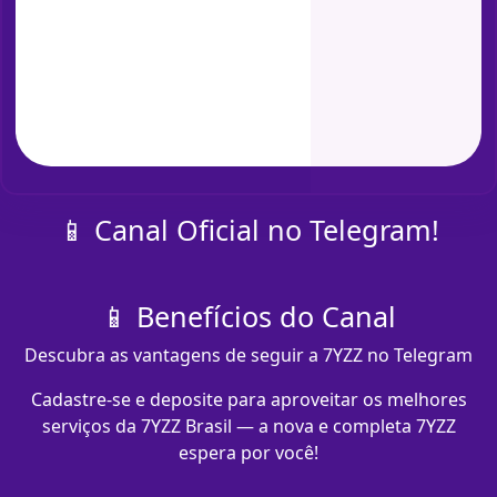
📱 Canal Oficial no Telegram!
📱 Benefícios do Canal
Descubra as vantagens de seguir a 7YZZ no Telegram
Cadastre-se e deposite para aproveitar os melhores
serviços da 7YZZ Brasil — a nova e completa 7YZZ
espera por você!