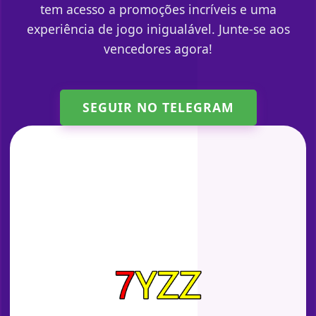
tem acesso a promoções incríveis e uma
experiência de jogo inigualável. Junte-se aos
vencedores agora!
SEGUIR NO TELEGRAM