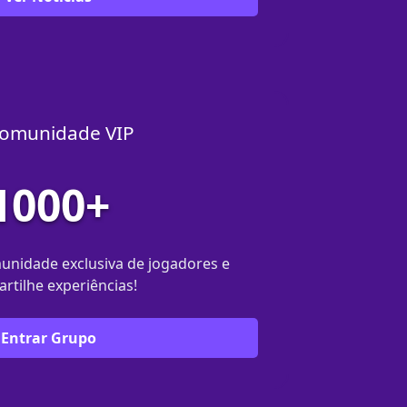
Comunidade VIP
1000+
unidade exclusiva de jogadores e
rtilhe experiências!
Entrar Grupo