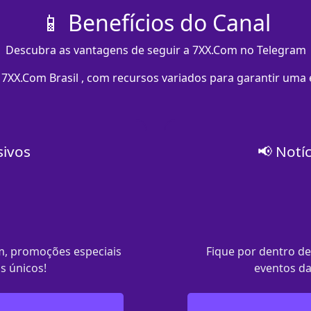
📱 Benefícios do Canal
Descubra as vantagens de seguir a 7XX.Com no Telegram
7XX.Com Brasil , com recursos variados para garantir uma
sivos
📢 Notí
m, promoções especiais
Fique por dentro d
s únicos!
eventos da