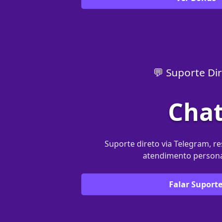
💬 Suporte Di
Cha
Suporte direto via Telegram, r
atendimento persona
Falar Suport