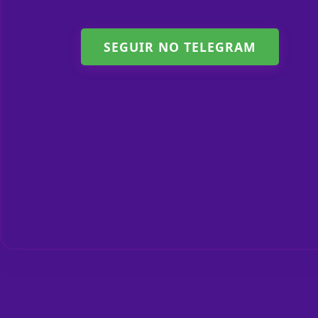
SEGUIR NO TELEGRAM