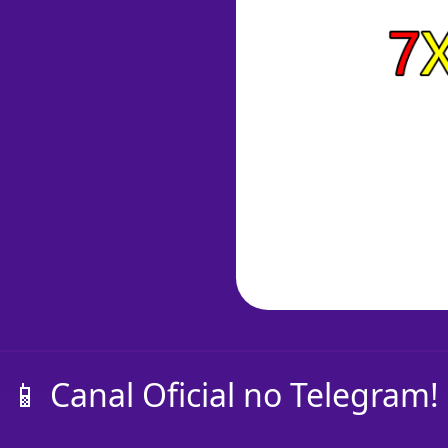
📱 Canal Oficial no Telegram!