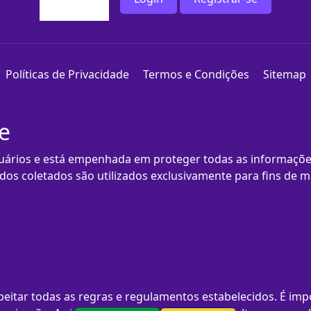
Políticas de Privacidade
Termos e Condições
Sitemap
de
suários e está empenhada em proteger todas as informaçõe
os coletados são utilizados exclusivamente para fins de m
itar todas as regras e regulamentos estabelecidos. É impo