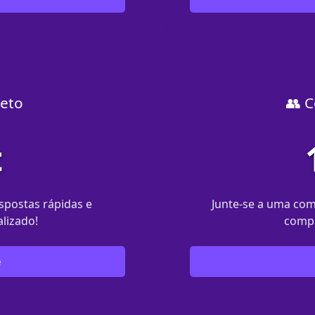
reto
👥 
t
espostas rápidas e
Junte-se a uma com
lizado!
compa
e