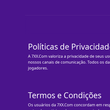
Políticas de Privacida
A 7XX.Com valoriza a privacidade de seus u
nossos canais de comunicação. Todos os dad
jogadores.
Termos e Condições
Os usuários da 7XX.Com concordam em respe