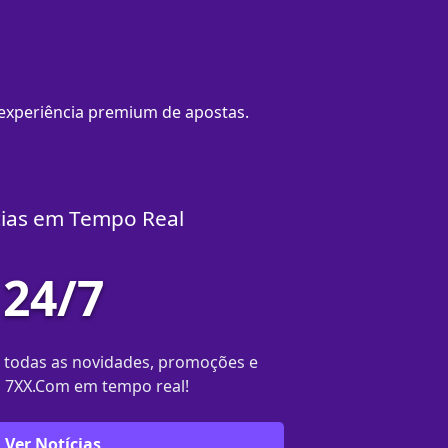
 experiência premium de apostas.
cias em Tempo Real
24/7
e todas as novidades, promoções e
 7XX.Com em tempo real!
Ver Notícias