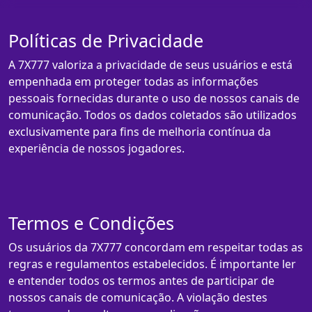
Políticas de Privacidade
A 7X777 valoriza a privacidade de seus usuários e está
empenhada em proteger todas as informações
pessoais fornecidas durante o uso de nossos canais de
comunicação. Todos os dados coletados são utilizados
exclusivamente para fins de melhoria contínua da
experiência de nossos jogadores.
Termos e Condições
Os usuários da 7X777 concordam em respeitar todas as
regras e regulamentos estabelecidos. É importante ler
e entender todos os termos antes de participar de
nossos canais de comunicação. A violação destes