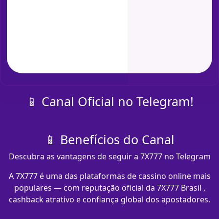
📱 Canal Oficial no Telegram!
📱 Benefícios do Canal
Descubra as vantagens de seguir a 7X777 no Telegram
A 7X777 é uma das plataformas de cassino online mais
populares — com reputação oficial da 7X777 Brasil ,
cashback atrativo e confiança global dos apostadores.