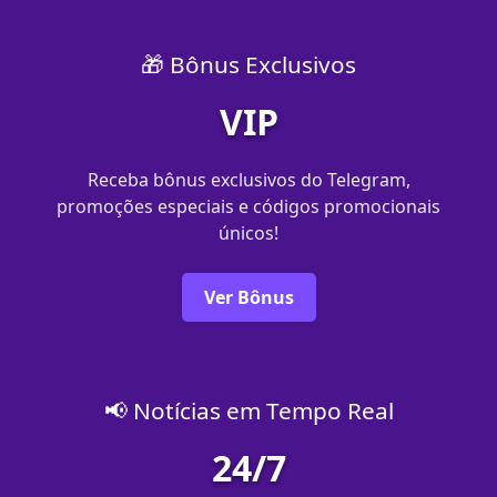
🎁 Bônus Exclusivos
VIP
Receba bônus exclusivos do Telegram,
promoções especiais e códigos promocionais
únicos!
Ver Bônus
📢 Notícias em Tempo Real
24/7