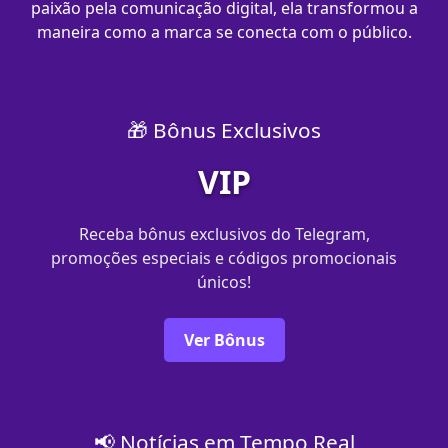
paixão pela comunicação digital, ela transformou a
maneira como a marca se conecta com o público.
🎁 Bônus Exclusivos
VIP
Receba bônus exclusivos do Telegram,
promoções especiais e códigos promocionais
únicos!
Ver Bônus
📢 Notícias em Tempo Real