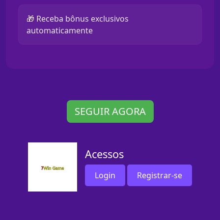
🎁 Receba bônus exclusivos
automaticamente
SEGUIR AGORA
Acessos
Login
Registrar-se