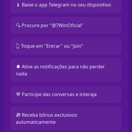
📱 Baixe o app Telegram no seu dispositivo
🔍 Procure por "@7WinOficial"
👆 Toque em "Entrar" ou "Join"
🔔 Ative as notificações para não perder
nada
💬 Participe das conversas e interaja
🎁 Receba bônus exclusivos
automaticamente