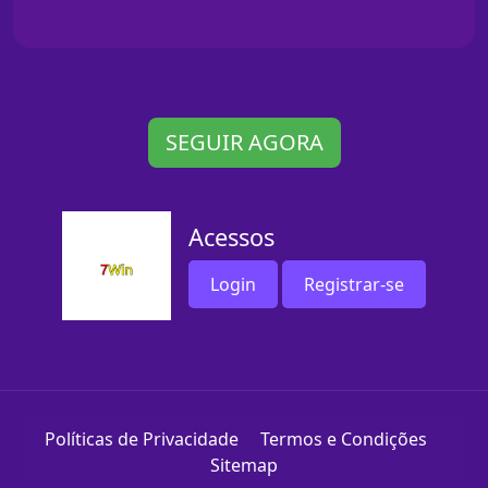
SEGUIR AGORA
Acessos
Login
Registrar-se
Políticas de Privacidade
Termos e Condições
Sitemap