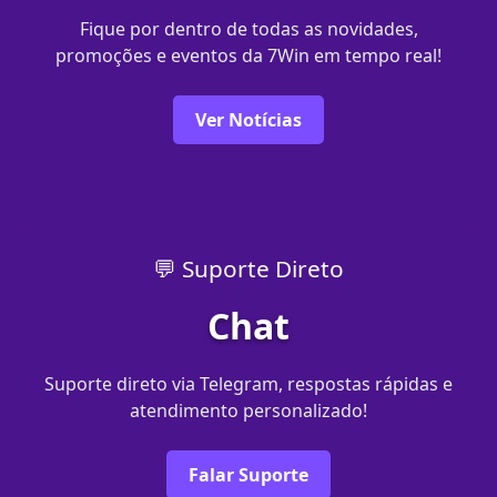
Fique por dentro de todas as novidades,
promoções e eventos da 7Win em tempo real!
Ver Notícias
💬 Suporte Direto
Chat
Suporte direto via Telegram, respostas rápidas e
atendimento personalizado!
Falar Suporte