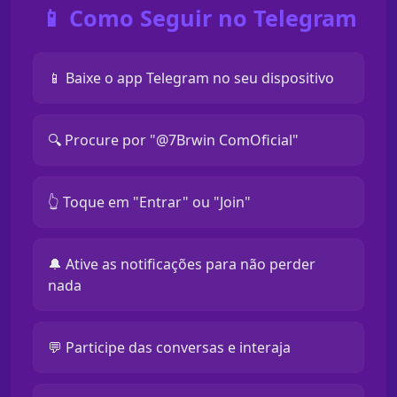
📱 Como Seguir no Telegram
📱 Baixe o app Telegram no seu dispositivo
🔍 Procure por "@7Brwin ComOficial"
👆 Toque em "Entrar" ou "Join"
🔔 Ative as notificações para não perder
nada
💬 Participe das conversas e interaja