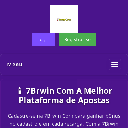
Login
Registrar-se
Menu
📱 7Brwin Com A Melhor
Plataforma de Apostas
Cadastre-se na 7Brwin Com para ganhar bônus
no cadastro e em cada recarga. Com a 7Brwin