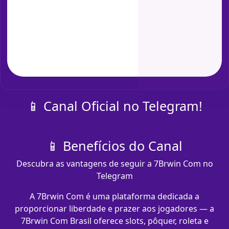
📱 Canal Oficial no Telegram!
📱 Benefícios do Canal
Descubra as vantagens de seguir a 7Brwin Com no
Telegram
A 7Brwin Com é uma plataforma dedicada a
proporcionar liberdade e prazer aos jogadores — a
7Brwin Com Brasil oferece slots, pôquer, roleta e