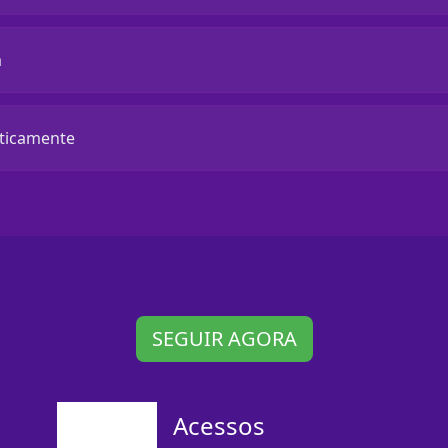
a
aticamente
SEGUIR AGORA
Acessos