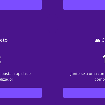
reto
👥 
t
espostas rápidas e
Junte-se a uma com
lizado!
compa
e