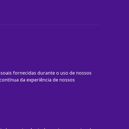
ssoais fornecidas durante o uso de nossos
 contínua da experiência de nossos