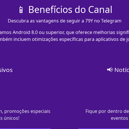
📱 Benefícios do Canal
Descubra as vantagens de seguir a 79Y no Telegram
mos Android 8.0 ou superior, que oferece melhorias signi
ambém incluem otimizações específicas para aplicativos de
sivos
📢 Notí
m, promoções especiais
Fique por dentro d
s únicos!
eventos