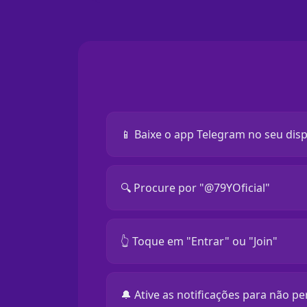
📱 Baixe o app Telegram no seu disp
🔍 Procure por "@79YOficial"
👆 Toque em "Entrar" ou "Join"
🔔 Ative as notificações para não p