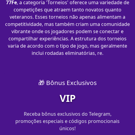
77Fe
, a categoria 'Torneios' oferece uma variedade de
competições que atraem tanto novatos quanto
veteranos. Esses torneios não apenas alimentam a
competitividade, mas também criam uma comunidade
vibrante onde os jogadores podem se conectar e
compartilhar experiências. A estrutura dos torneios
varia de acordo com o tipo de jogo, mas geralmente
inclui rodadas eliminatórias, re.
🎁 Bônus Exclusivos
VIP
Receba bônus exclusivos do Telegram,
promoções especiais e códigos promocionais
únicos!