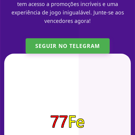
tem acesso a promoções incríveis e uma
experiência de jogo inigualável. Junte-se aos
vencedores agora!
SEGUIR NO TELEGRAM