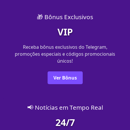
🎁 Bônus Exclusivos
VIP
Receba bônus exclusivos do Telegram,
promoções especiais e códigos promocionais
únicos!
Ver Bônus
📢 Notícias em Tempo Real
24/7