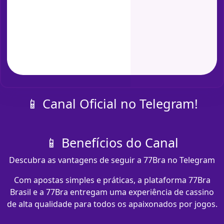
📱 Canal Oficial no Telegram!
📱 Benefícios do Canal
Descubra as vantagens de seguir a 77Bra no Telegram
Com apostas simples e práticas, a plataforma 77Bra
Brasil e a 77Bra entregam uma experiência de cassino
de alta qualidade para todos os apaixonados por jogos.