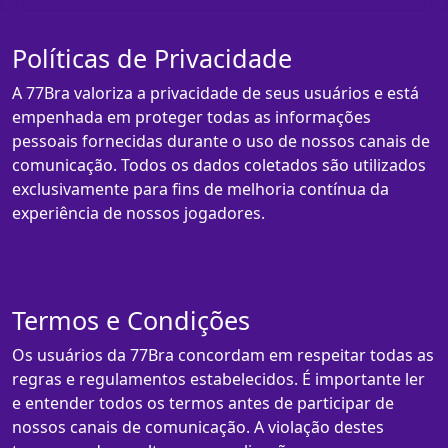
Políticas de Privacidade
A 77Bra valoriza a privacidade de seus usuários e está
empenhada em proteger todas as informações
pessoais fornecidas durante o uso de nossos canais de
comunicação. Todos os dados coletados são utilizados
exclusivamente para fins de melhoria contínua da
experiência de nossos jogadores.
Termos e Condições
Os usuários da 77Bra concordam em respeitar todas as
regras e regulamentos estabelecidos. É importante ler
e entender todos os termos antes de participar de
nossos canais de comunicação. A violação destes