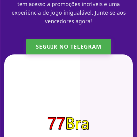
tem acesso a promoções incríveis e uma
experiência de jogo inigualável. Junte-se aos
vencedores agora!
SEGUIR NO TELEGRAM