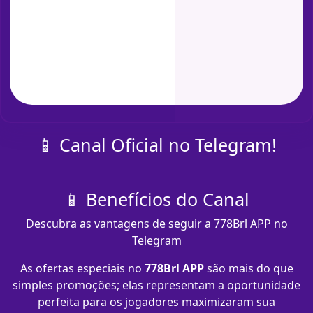
📱 Canal Oficial no Telegram!
📱 Benefícios do Canal
Descubra as vantagens de seguir a 778Brl APP no
Telegram
As ofertas especiais no
778Brl APP
são mais do que
simples promoções; elas representam a oportunidade
perfeita para os jogadores maximizaram sua