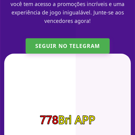
você tem acesso a promoções incríveis e uma
experiência de jogo inigualável. Junte-se aos
vencedores agora!
SEGUIR NO TELEGRAM