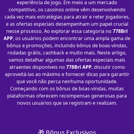
experiência de jogo. Em meio a um mercado
competitivo, os cassinos online vêm desenvolvendo
cada vez mais estratégias para atrair e reter jogadores,
e as ofertas especiais desempenham um papel crucial
nesse processo. Ao explorar essa categoria no
778Brl
APP
, os usuários podem encontrar uma ampla gama de
bônus e promoções, incluindo bônus de boas-vindas,
rodadas grátis, cashback e muito mais. Neste artigo,
vamos detalhar algumas das ofertas especiais mais
atraentes disponíveis no
778Brl APP
, discutir como
aproveitá-las ao máximo e fornecer dicas para garantir
que você não perca nenhuma oportunidade.
Começando com os bônus de boas-vindas, muitas
plataformas oferecem recompensas generosas para
novos usuários que se registram e realizam.
🎁 Bônus Exclusivos