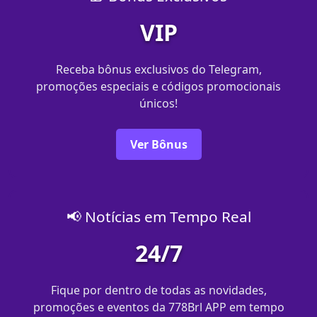
VIP
Receba bônus exclusivos do Telegram,
promoções especiais e códigos promocionais
únicos!
Ver Bônus
📢 Notícias em Tempo Real
24/7
Fique por dentro de todas as novidades,
promoções e eventos da 778Brl APP em tempo