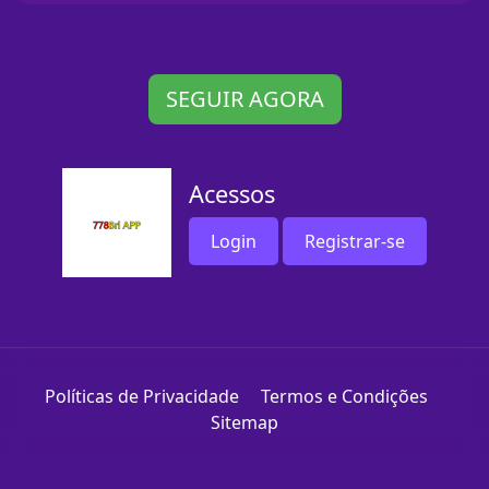
SEGUIR AGORA
Acessos
Login
Registrar-se
Políticas de Privacidade
Termos e Condições
Sitemap