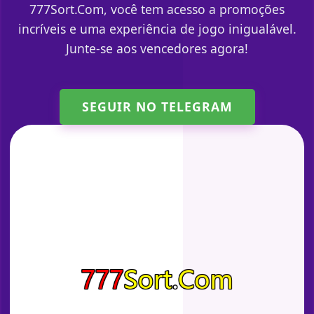
777Sort.Com, você tem acesso a promoções
incríveis e uma experiência de jogo inigualável.
Junte-se aos vencedores agora!
SEGUIR NO TELEGRAM