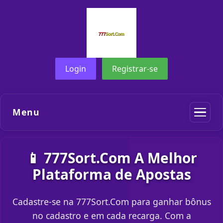
Login
Registrar-se
Menu
📱 777Sort.Com A Melhor
Plataforma de Apostas
Cadastre-se na 777Sort.Com para ganhar bônus
no cadastro e em cada recarga. Com a