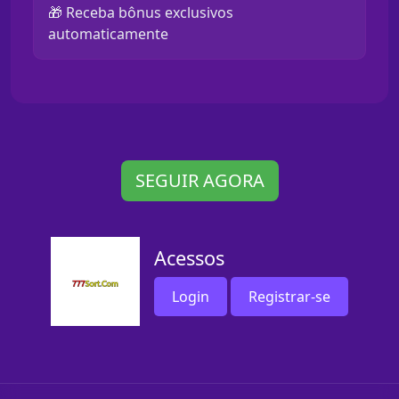
🎁 Receba bônus exclusivos
automaticamente
SEGUIR AGORA
Acessos
Login
Registrar-se