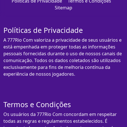
Políticas de Privacidade
Termos e Condições
Sitemap
Políticas de Privacidade
A 777Rio Com valoriza a privacidade de seus usuários e
está empenhada em proteger todas as informações
pessoais fornecidas durante o uso de nossos canais de
comunicação. Todos os dados coletados são utilizados
exclusivamente para fins de melhoria contínua da
experiência de nossos jogadores.
Termos e Condições
Os usuários da 777Rio Com concordam em respeitar
todas as regras e regulamentos estabelecidos. É