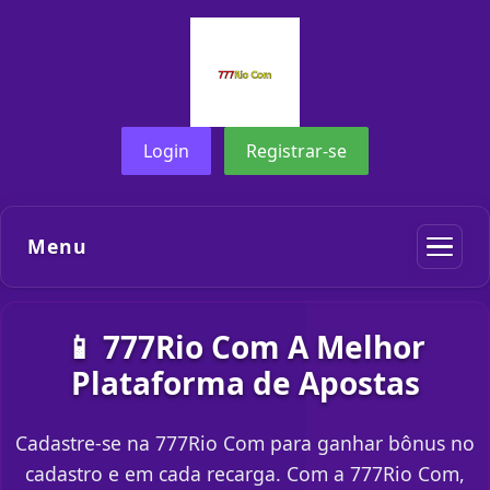
Login
Registrar-se
Menu
📱 777Rio Com A Melhor
Plataforma de Apostas
Cadastre-se na 777Rio Com para ganhar bônus no
cadastro e em cada recarga. Com a 777Rio Com,