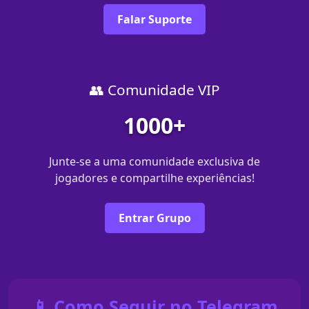
Falar Suporte
👥 Comunidade VIP
1000+
Junte-se a uma comunidade exclusiva de
jogadores e compartilhe experiências!
Entrar Grupo
📱 Como Seguir no Telegram