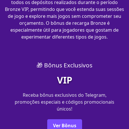
todos os depósitos realizados durante o período
Bronze VIP, permitindo que você estenda suas sessões
de jogo e explore mais jogos sem comprometer seu
orçamento. O bônus de recarga Bronze é
especialmente útil para jogadores que gostam de
experimentar diferentes tipos de jogos.
🎁 Bônus Exclusivos
VIP
Receba bônus exclusivos do Telegram,
promoções especiais e códigos promocionais
únicos!
Ver Bônus