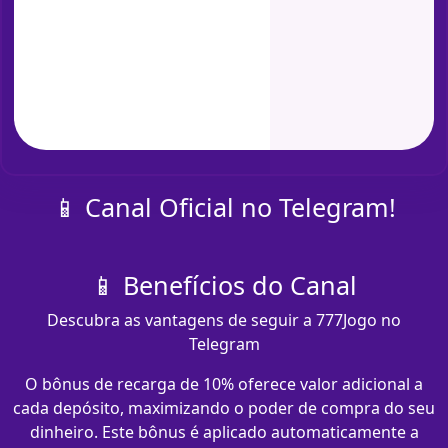
📱 Canal Oficial no Telegram!
📱 Benefícios do Canal
Descubra as vantagens de seguir a 777Jogo no
Telegram
O bônus de recarga de 10% oferece valor adicional a
cada depósito, maximizando o poder de compra do seu
dinheiro. Este bônus é aplicado automaticamente a