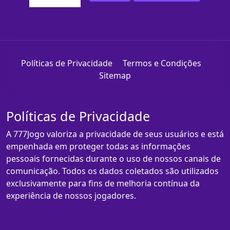
Políticas de Privacidade
Termos e Condições
Sitemap
Políticas de Privacidade
A 777Jogo valoriza a privacidade de seus usuários e está
empenhada em proteger todas as informações
pessoais fornecidas durante o uso de nossos canais de
comunicação. Todos os dados coletados são utilizados
exclusivamente para fins de melhoria contínua da
experiência de nossos jogadores.