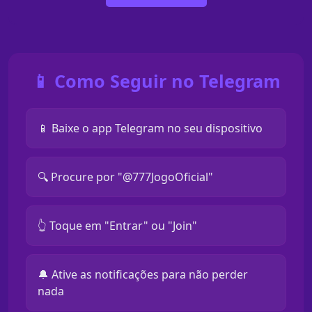
📱 Como Seguir no Telegram
📱 Baixe o app Telegram no seu dispositivo
🔍 Procure por "@777JogoOficial"
👆 Toque em "Entrar" ou "Join"
🔔 Ative as notificações para não perder
nada