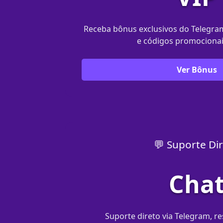
Receba bônus exclusivos do Telegra
e códigos promocionai
Ver Bônus
💬 Suporte Di
Cha
Suporte direto via Telegram, r