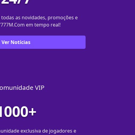
e todas as novidades, promoções e
7777M.Com em tempo real!
Ver Notícias
Comunidade VIP
1000+
unidade exclusiva de jogadores e