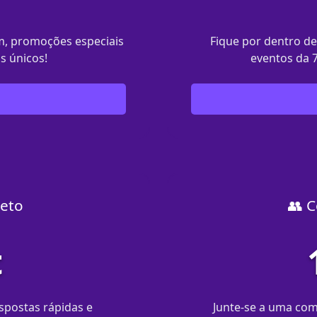
m, promoções especiais
Fique por dentro d
s únicos!
eventos da 
reto
👥 
t
espostas rápidas e
Junte-se a uma com