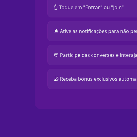
👆 Toque em "Entrar" ou "Join"
🔔 Ative as notificações para não p
💬 Participe das conversas e interaj
🎁 Receba bônus exclusivos autom