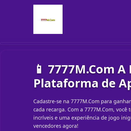
📱 7777M.Com A
Plataforma de A
Cadastre-se na 7777M.Com para ganhar
cada recarga. Com a 7777M.Com, você 
incríveis e uma experiência de jogo inig
vencedores agora!