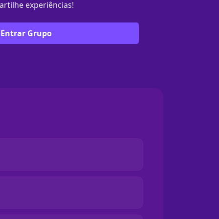
rtilhe experiências!
Entrar Grupo