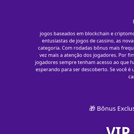
jogos baseados em blockchain e criptom
entusiastas de jogos de cassino, as no
categoria. Com rodadas bônus mais freque
vez mais a atenção dos jogadores. Por fi
jogadores sempre tenham acesso ao que há
esperando para ser descoberto. Se você é u
ca
🎁 Bônus Exclu
VIP