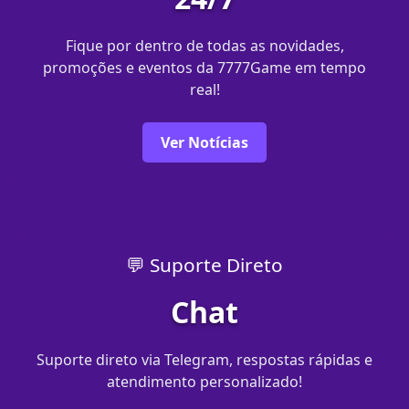
Fique por dentro de todas as novidades,
promoções e eventos da 7777Game em tempo
real!
Ver Notícias
💬 Suporte Direto
Chat
Suporte direto via Telegram, respostas rápidas e
atendimento personalizado!