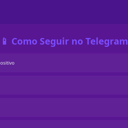
📱 Como Seguir no Telegram
ositivo