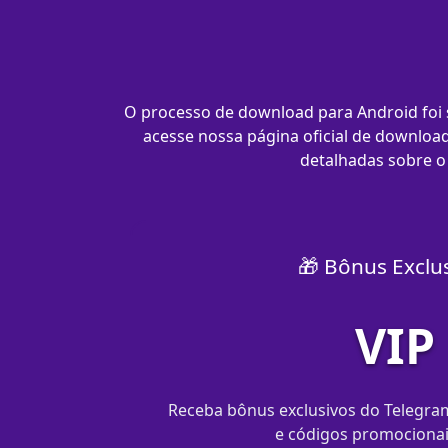
O processo de download para Android foi si
acesse nossa página oficial de download
detalhadas sobre o 
🎁 Bônus Exclu
VIP
Receba bônus exclusivos do Telegra
e códigos promocionai