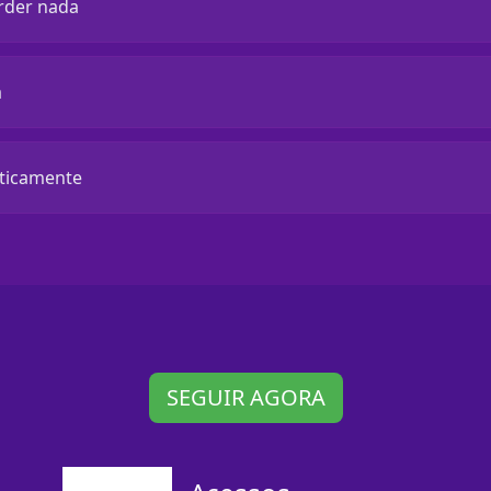
erder nada
a
aticamente
SEGUIR AGORA