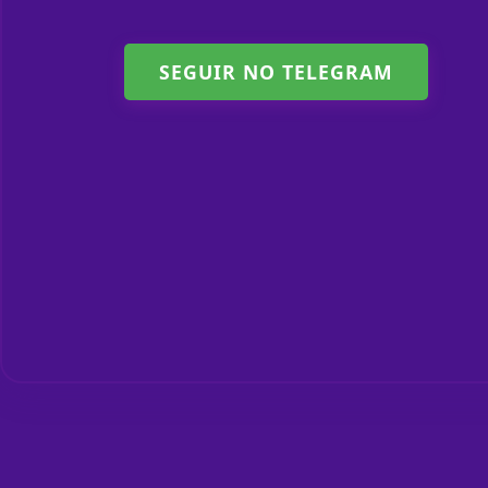
SEGUIR NO TELEGRAM