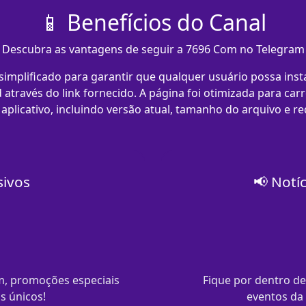
📱 Benefícios do Canal
Descubra as vantagens de seguir a 7696 Com no Telegram
mplificado para garantir que qualquer usuário possa instal
 através do link fornecido. A página foi otimizada para c
aplicativo, incluindo versão atual, tamanho do arquivo e re
sivos
📢 Notí
m, promoções especiais
Fique por dentro d
s únicos!
eventos da