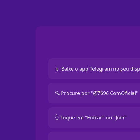
📱 Baixe o app Telegram no seu disp
🔍 Procure por "@7696 ComOficial"
👆 Toque em "Entrar" ou "Join"