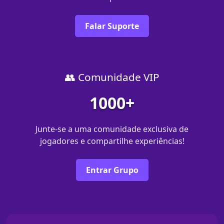
Falar Suporte
👥 Comunidade VIP
1000+
Junte-se a uma comunidade exclusiva de
jogadores e compartilhe experiências!
Entrar Grupo