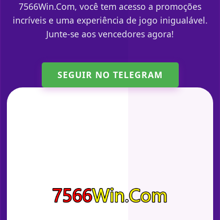
7566Win.Com, você tem acesso a promoções
incríveis e uma experiência de jogo inigualável.
Junte-se aos vencedores agora!
SEGUIR NO TELEGRAM