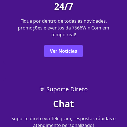
24/7
Fique por dentro de todas as novidades,
promoções e eventos da 7566Win.Com em
tempo real!
Ver Notícias
💬 Suporte Direto
Chat
Suporte direto via Telegram, respostas rápidas e
atendimento personalizado!