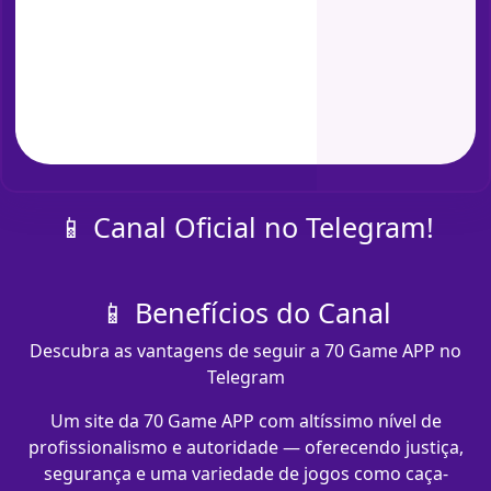
📱 Canal Oficial no Telegram!
📱 Benefícios do Canal
Descubra as vantagens de seguir a 70 Game APP no
Telegram
Um site da 70 Game APP com altíssimo nível de
profissionalismo e autoridade — oferecendo justiça,
segurança e uma variedade de jogos como caça-