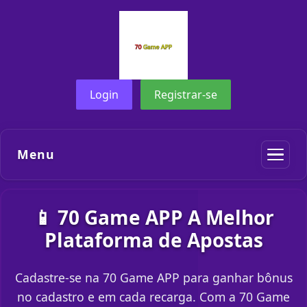
Login
Registrar-se
Menu
📱 70 Game APP A Melhor
Plataforma de Apostas
Cadastre-se na 70 Game APP para ganhar bônus
no cadastro e em cada recarga. Com a 70 Game