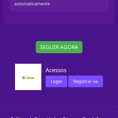
automaticamente
SEGUIR AGORA
Acessos
Login
Registrar-se