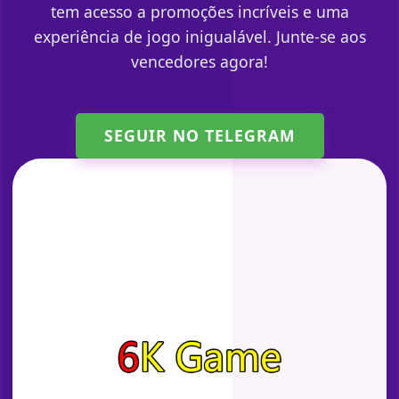
tem acesso a promoções incríveis e uma
experiência de jogo inigualável. Junte-se aos
vencedores agora!
SEGUIR NO TELEGRAM