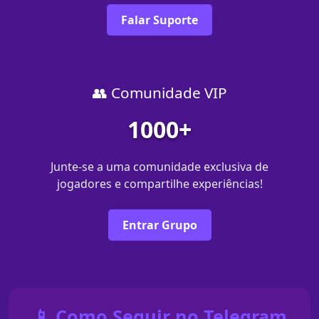
Falar Suporte
👥 Comunidade VIP
1000+
Junte-se a uma comunidade exclusiva de
jogadores e compartilhe experiências!
Entrar Grupo
📱 Como Seguir no Telegram