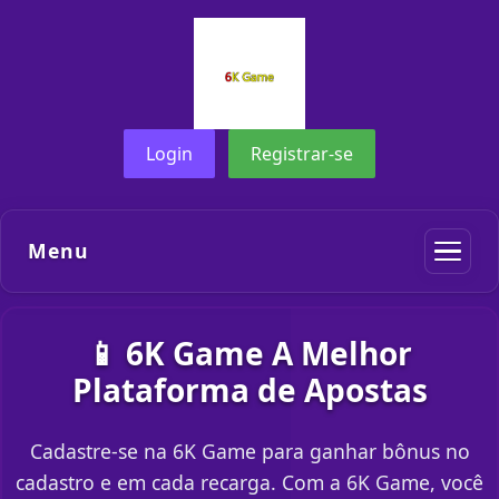
Login
Registrar-se
Menu
📱 6K Game A Melhor
Plataforma de Apostas
Cadastre-se na 6K Game para ganhar bônus no
cadastro e em cada recarga. Com a 6K Game, você