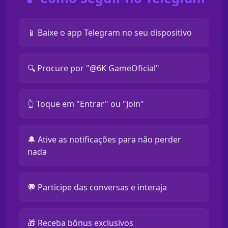
📱 Baixe o app Telegram no seu dispositivo
🔍 Procure por "@6K GameOficial"
👆 Toque em "Entrar" ou "Join"
🔔 Ative as notificações para não perder
nada
💬 Participe das conversas e interaja
🎁 Receba bônus exclusivos