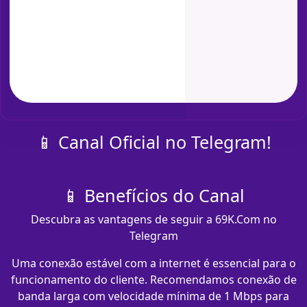
📱 Canal Oficial no Telegram!
📱 Benefícios do Canal
Descubra as vantagens de seguir a 69K.Com no
Telegram
Uma conexão estável com a internet é essencial para o
funcionamento do cliente. Recomendamos conexão de
banda larga com velocidade mínima de 1 Mbps para