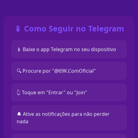
📱 Como Seguir no Telegram
📱 Baixe o app Telegram no seu dispositivo
🔍 Procure por "@69K.ComOficial"
👆 Toque em "Entrar" ou "Join"
🔔 Ative as notificações para não perder
nada