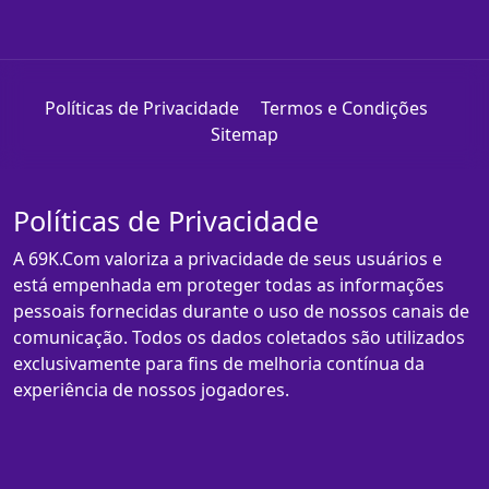
Políticas de Privacidade
Termos e Condições
Sitemap
Políticas de Privacidade
A 69K.Com valoriza a privacidade de seus usuários e
está empenhada em proteger todas as informações
pessoais fornecidas durante o uso de nossos canais de
comunicação. Todos os dados coletados são utilizados
exclusivamente para fins de melhoria contínua da
experiência de nossos jogadores.