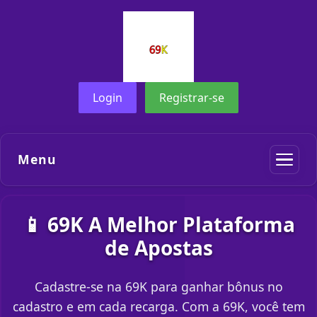
Login
Registrar-se
Menu
📱 69K A Melhor Plataforma
de Apostas
Cadastre-se na 69K para ganhar bônus no
cadastro e em cada recarga. Com a 69K, você tem