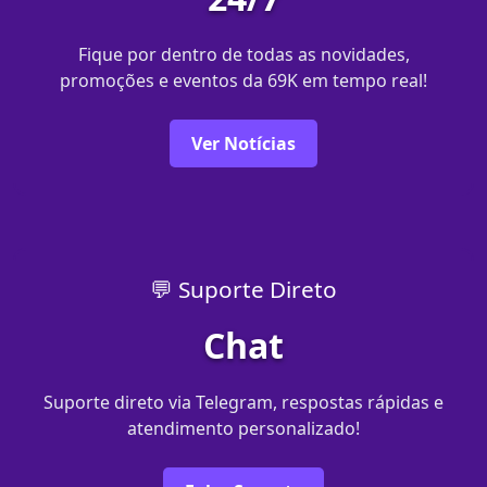
Fique por dentro de todas as novidades,
promoções e eventos da 69K em tempo real!
Ver Notícias
💬 Suporte Direto
Chat
Suporte direto via Telegram, respostas rápidas e
atendimento personalizado!