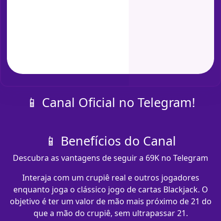
📱 Canal Oficial no Telegram!
📱 Benefícios do Canal
Descubra as vantagens de seguir a 69K no Telegram
Interaja com um crupiê real e outros jogadores
enquanto joga o clássico jogo de cartas Blackjack. O
objetivo é ter um valor de mão mais próximo de 21 do
que a mão do crupiê, sem ultrapassar 21.