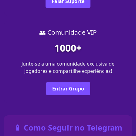
Falar Suporte
👥 Comunidade VIP
1000+
Junte-se a uma comunidade exclusiva de
jogadores e compartilhe experiências!
Entrar Grupo
📱 Como Seguir no Telegram