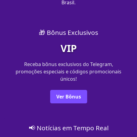
Brasil.
🎁 Bônus Exclusivos
VIP
Receba bônus exclusivos do Telegram,
promoções especiais e códigos promocionais
únicos!
Ver Bônus
📢 Notícias em Tempo Real