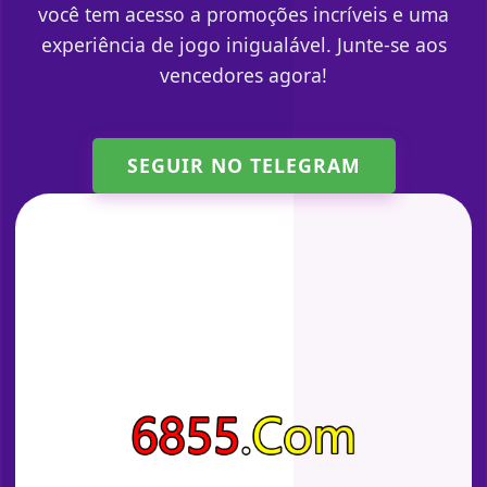
você tem acesso a promoções incríveis e uma
experiência de jogo inigualável. Junte-se aos
vencedores agora!
SEGUIR NO TELEGRAM