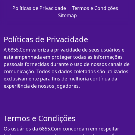
Políticas de Privacidade
Termos e Condições
Sitemap
Políticas de Privacidade
A 6855.Com valoriza a privacidade de seus usuários e
está empenhada em proteger todas as informações
pessoais fornecidas durante o uso de nossos canais de
comunicação. Todos os dados coletados são utilizados
exclusivamente para fins de melhoria contínua da
experiência de nossos jogadores.
Termos e Condições
Os usuários da 6855.Com concordam em respeitar