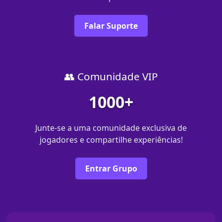
Falar Suporte
👥 Comunidade VIP
1000+
Junte-se a uma comunidade exclusiva de
jogadores e compartilhe experiências!
Entrar Grupo