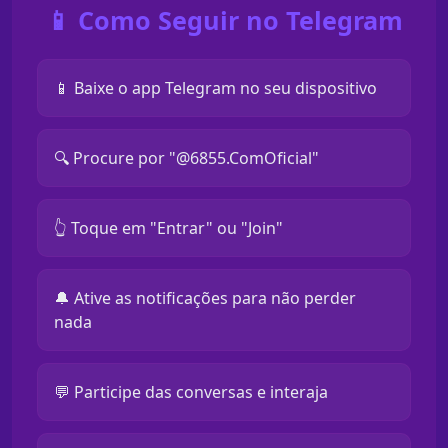
📱 Como Seguir no Telegram
📱 Baixe o app Telegram no seu dispositivo
🔍 Procure por "@6855.ComOficial"
👆 Toque em "Entrar" ou "Join"
🔔 Ative as notificações para não perder
nada
💬 Participe das conversas e interaja