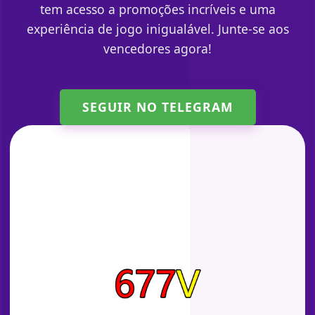
tem acesso a promoções incríveis e uma
experiência de jogo inigualável. Junte-se aos
vencedores agora!
SEGUIR NO TELEGRAM