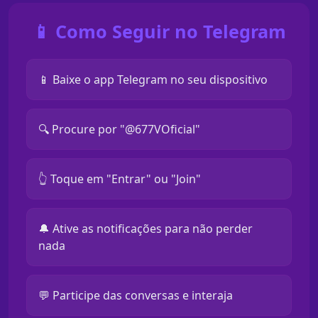
📱 Como Seguir no Telegram
📱 Baixe o app Telegram no seu dispositivo
🔍 Procure por "@677VOficial"
👆 Toque em "Entrar" ou "Join"
🔔 Ative as notificações para não perder
nada
💬 Participe das conversas e interaja