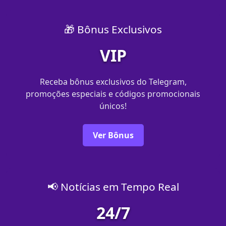
🎁 Bônus Exclusivos
VIP
Receba bônus exclusivos do Telegram,
promoções especiais e códigos promocionais
únicos!
Ver Bônus
📢 Notícias em Tempo Real
24/7