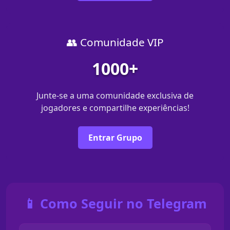
👥 Comunidade VIP
1000+
Junte-se a uma comunidade exclusiva de
jogadores e compartilhe experiências!
Entrar Grupo
📱 Como Seguir no Telegram