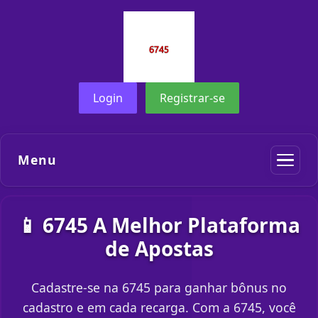
Login
Registrar-se
Menu
📱 6745 A Melhor Plataforma
de Apostas
Cadastre-se na 6745 para ganhar bônus no
cadastro e em cada recarga. Com a 6745, você