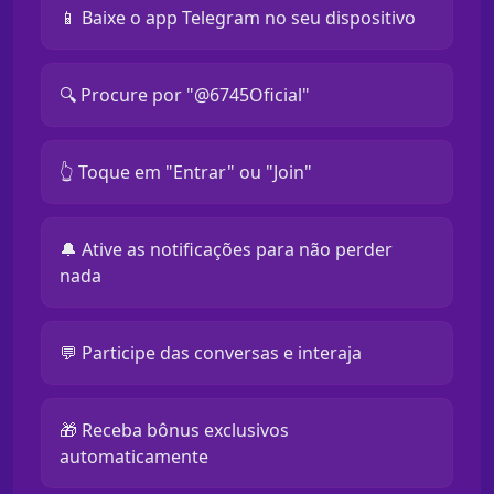
📱 Baixe o app Telegram no seu dispositivo
🔍 Procure por "@6745Oficial"
👆 Toque em "Entrar" ou "Join"
🔔 Ative as notificações para não perder
nada
💬 Participe das conversas e interaja
🎁 Receba bônus exclusivos
automaticamente