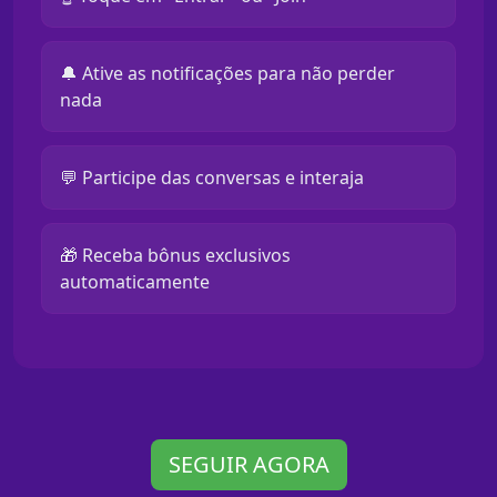
🔔 Ative as notificações para não perder
nada
💬 Participe das conversas e interaja
🎁 Receba bônus exclusivos
automaticamente
SEGUIR AGORA