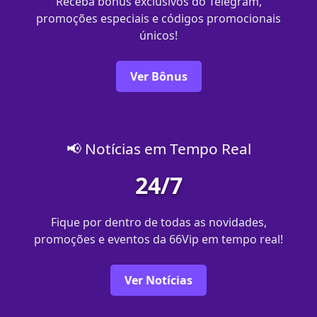
Receba bônus exclusivos do Telegram,
promoções especiais e códigos promocionais
únicos!
Ver Bônus
📢 Notícias em Tempo Real
24/7
Fique por dentro de todas as novidades,
promoções e eventos da 66Vip em tempo real!
Ver Notícias