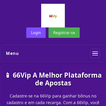
Login
Registrar-se
Menu
📱 66Vip A Melhor Plataforma
de Apostas
Cadastre-se na 66Vip para ganhar bônus no
cadastro e em cada recarga. Com a 66Vip, você