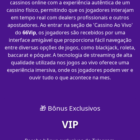
cassinos online com a experiência autêntica de um
cassino físico, permitindo que os jogadores interajam
em tempo real com dealers profissionais e outros
apostadores. Ao entrar na seção de 'Cassino Ao Vivo'
do
66Vip
, os jogadores são recebidos por uma
interface amigável que proporciona fácil navegação
entre diversas opções de jogos, como blackjack, roleta,
baccarat e póquer. A tecnologia de streaming de alta
qualidade utilizada nos jogos ao vivo oferece uma
experiência imersiva, onde os jogadores podem ver e
ouvir tudo o que acontece na mes.
🎁 Bônus Exclusivos
VIP