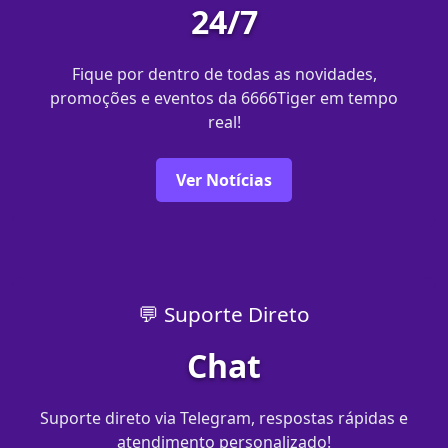
24/7
Fique por dentro de todas as novidades,
promoções e eventos da 6666Tiger em tempo
real!
Ver Notícias
💬 Suporte Direto
Chat
Suporte direto via Telegram, respostas rápidas e
atendimento personalizado!