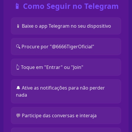
📱 Como Seguir no Telegram
📱 Baixe o app Telegram no seu dispositivo
🔍 Procure por "@6666TigerOficial"
👆 Toque em "Entrar" ou "Join"
🔔 Ative as notificações para não perder
nada
💬 Participe das conversas e interaja