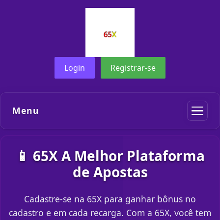
Login
Registrar-se
Menu
📱 65X A Melhor Plataforma
de Apostas
Cadastre-se na 65X para ganhar bônus no
cadastro e em cada recarga. Com a 65X, você tem