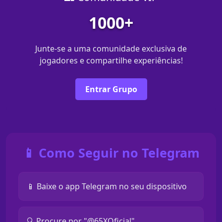
1000+
Junte-se a uma comunidade exclusiva de
jogadores e compartilhe experiências!
Entrar Grupo
📱 Como Seguir no Telegram
📱 Baixe o app Telegram no seu dispositivo
🔍 Procure por "@65XOficial"