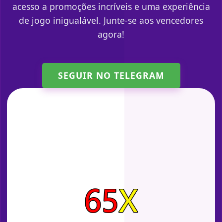
acesso a promoções incríveis e uma experiência
de jogo inigualável. Junte-se aos vencedores
agora!
SEGUIR NO TELEGRAM