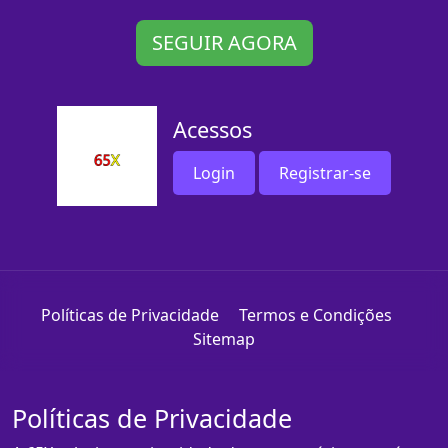
SEGUIR AGORA
Acessos
Login
Registrar-se
Políticas de Privacidade
Termos e Condições
Sitemap
Políticas de Privacidade