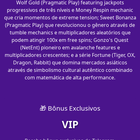
Wolf Gold (Pragmatic Play) featuring jackpots
progressivos de três níveis e Money Respin mechanic
que cria momentos de extreme tension; Sweet Bonanza
(Pragmatic Play) que revolucionou o gênero através de
tumble mechanics e multiplicadores aleatórios que
podem atingir 100x em free spins; Gonzo's Quest
(NetEnt) pioneiro em avalanche features e
multiplicadores crescentes; e a série Fortune (Tiger, OX,
Dragon, Rabbit) que domina mercados asiáticos
através de simbolismo cultural autêntico combinado
com matemática de alta performance.
🎁 Bônus Exclusivos
VIP