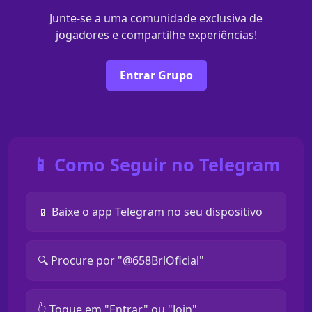
Junte-se a uma comunidade exclusiva de
jogadores e compartilhe experiências!
Entrar Grupo
📱 Como Seguir no Telegram
📱 Baixe o app Telegram no seu dispositivo
🔍 Procure por "@658BrlOficial"
👆 Toque em "Entrar" ou "Join"