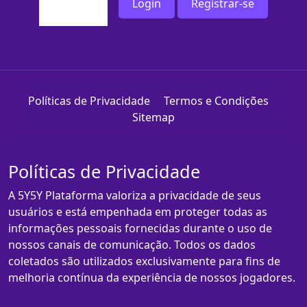
Login
Registrar-se
Políticas de Privacidade
Termos e Condições
Sitemap
Políticas de Privacidade
A 5Y5Y Plataforma valoriza a privacidade de seus
usuários e está empenhada em proteger todas as
informações pessoais fornecidas durante o uso de
nossos canais de comunicação. Todos os dados
coletados são utilizados exclusivamente para fins de
melhoria contínua da experiência de nossos jogadores.