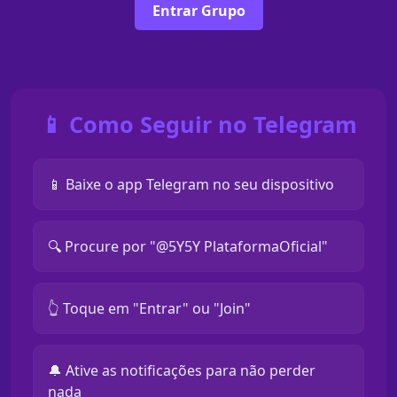
Entrar Grupo
📱 Como Seguir no Telegram
📱 Baixe o app Telegram no seu dispositivo
🔍 Procure por "@5Y5Y PlataformaOficial"
👆 Toque em "Entrar" ou "Join"
🔔 Ative as notificações para não perder
nada