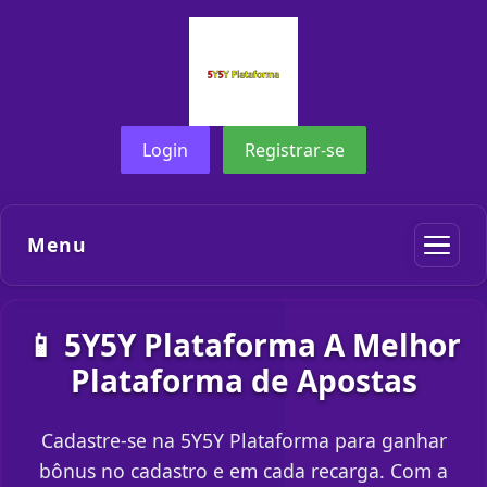
Login
Registrar-se
Menu
📱 5Y5Y Plataforma A Melhor
Plataforma de Apostas
Cadastre-se na 5Y5Y Plataforma para ganhar
bônus no cadastro e em cada recarga. Com a