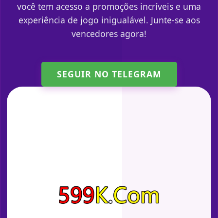
você tem acesso a promoções incríveis e uma
experiência de jogo inigualável. Junte-se aos
vencedores agora!
SEGUIR NO TELEGRAM