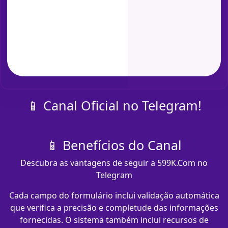
📱 Canal Oficial no Telegram!
📱 Benefícios do Canal
Descubra as vantagens de seguir a 599K.Com no
Telegram
Cada campo do formulário inclui validação automática
que verifica a precisão e completude das informações
fornecidas. O sistema também inclui recursos de