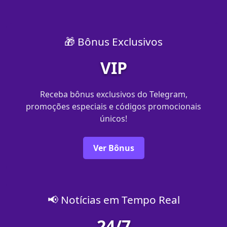
🎁 Bônus Exclusivos
VIP
Receba bônus exclusivos do Telegram,
promoções especiais e códigos promocionais
únicos!
Ver Bônus
📢 Notícias em Tempo Real
24/7