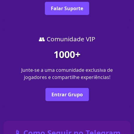
Falar Suporte
👥 Comunidade VIP
1000+
Junte-se a uma comunidade exclusiva de
jogadores e compartilhe experiências!
Entrar Grupo
📱 Como Seguir no Telegram