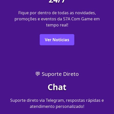
Fique por dentro de todas as novidades,
promoções e eventos da 57A Com Game em
tempo real!
Ver Notícias
💬 Suporte Direto
Chat
Suporte direto via Telegram, respostas rápidas e
atendimento personalizado!