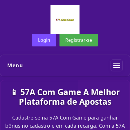
Login
Registrar-se
Menu
📱 57A Com Game A Melhor
Plataforma de Apostas
Cadastre-se na 57A Com Game para ganhar
bônus no cadastro e em cada recarga. Com a 57A