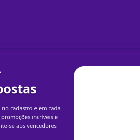
r
postas
 no cadastro e em cada
 promoções incríveis e
unte-se aos vencedores