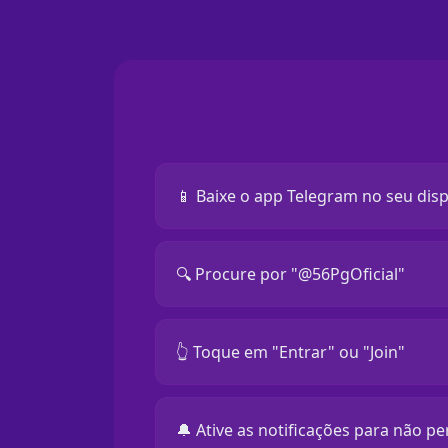
📱 Baixe o app Telegram no seu disp
🔍 Procure por "@56PgOficial"
👆 Toque em "Entrar" ou "Join"
🔔 Ative as notificações para não p