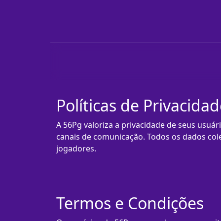
Políticas de Privacida
A 56Pg valoriza a privacidade de seus usuá
canais de comunicação. Todos os dados cole
jogadores.
Termos e Condições