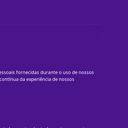
essoais fornecidas durante o uso de nossos
 contínua da experiência de nossos