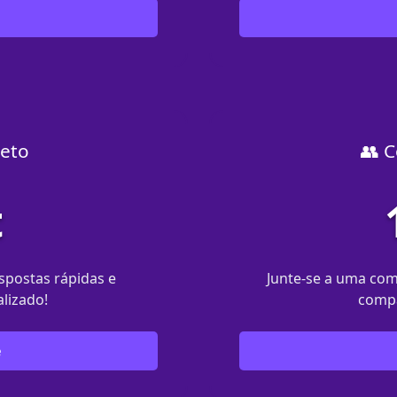
reto
👥 
t
espostas rápidas e
Junte-se a uma com
lizado!
compa
e