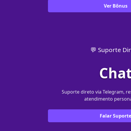
Ver Bônus
💬 Suporte Di
Cha
Suporte direto via Telegram, r
atendimento persona
Falar Suport