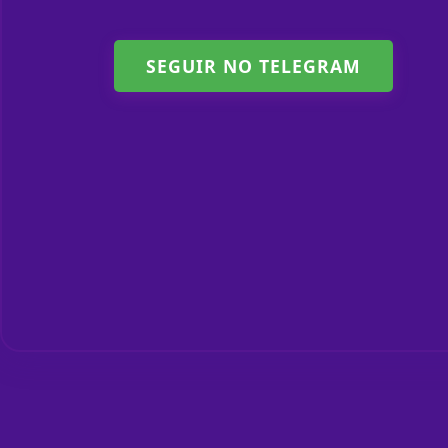
SEGUIR NO TELEGRAM