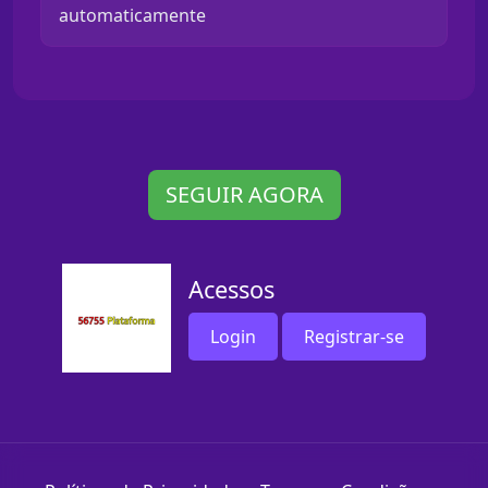
automaticamente
SEGUIR AGORA
Acessos
Login
Registrar-se