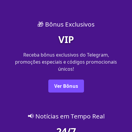
🎁 Bônus Exclusivos
VIP
Receba bônus exclusivos do Telegram,
promoções especiais e códigos promocionais
únicos!
Ver Bônus
📢 Notícias em Tempo Real
24/7