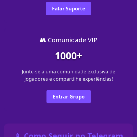
Falar Suporte
👥 Comunidade VIP
1000+
Junte-se a uma comunidade exclusiva de
jogadores e compartilhe experiências!
Entrar Grupo
📱 Como Seguir no Telegram