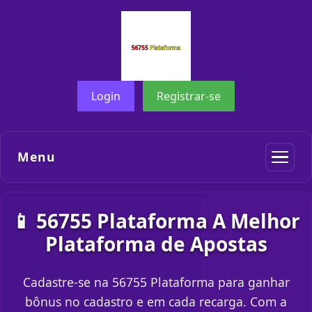
Login
Registrar-se
Menu
📱 56755 Plataforma A Melhor
Plataforma de Apostas
Cadastre-se na 56755 Plataforma para ganhar
bônus no cadastro e em cada recarga. Com a