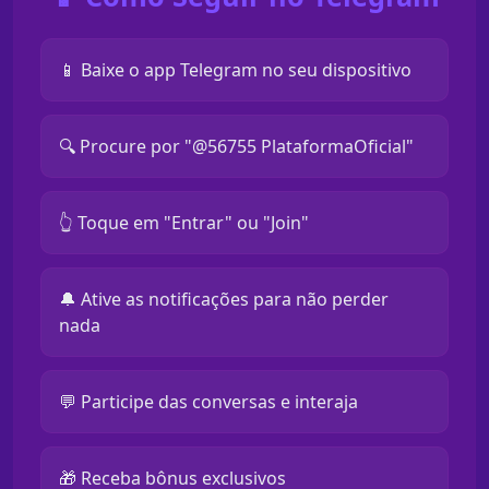
📱 Baixe o app Telegram no seu dispositivo
🔍 Procure por "@56755 PlataformaOficial"
👆 Toque em "Entrar" ou "Join"
🔔 Ative as notificações para não perder
nada
💬 Participe das conversas e interaja
🎁 Receba bônus exclusivos