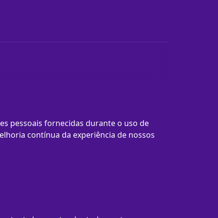
es pessoais fornecidas durante o uso de
elhoria contínua da experiência de nossos