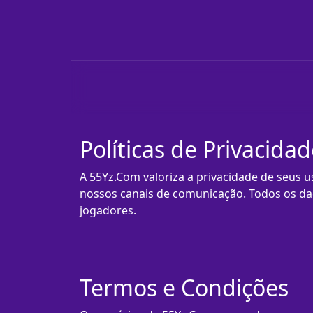
Políticas de Privacida
A 55Yz.Com valoriza a privacidade de seus 
nossos canais de comunicação. Todos os dad
jogadores.
Termos e Condições