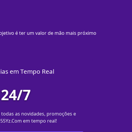
objetivo é ter um valor de mão mais próximo
cias em Tempo Real
24/7
e todas as novidades, promoções e
 55Yz.Com em tempo real!