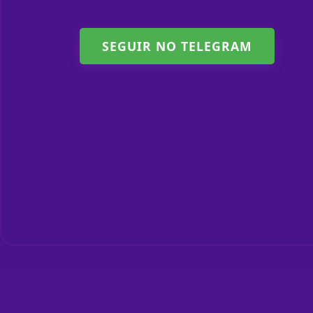
SEGUIR NO TELEGRAM