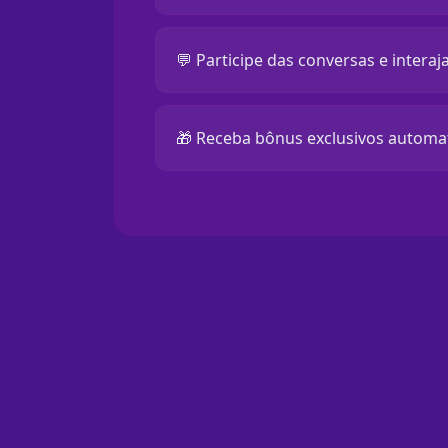
💬 Participe das conversas e interaj
🎁 Receba bônus exclusivos autom