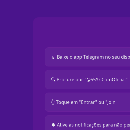
📱 Baixe o app Telegram no seu disp
🔍 Procure por "@55Yz.ComOficial"
👆 Toque em "Entrar" ou "Join"
🔔 Ative as notificações para não p