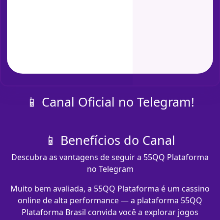
📱 Canal Oficial no Telegram!
📱 Benefícios do Canal
Descubra as vantagens de seguir a 55QQ Plataforma
no Telegram
Muito bem avaliada, a 55QQ Plataforma é um cassino
online de alta performance — a plataforma 55QQ
Plataforma Brasil convida você a explorar jogos