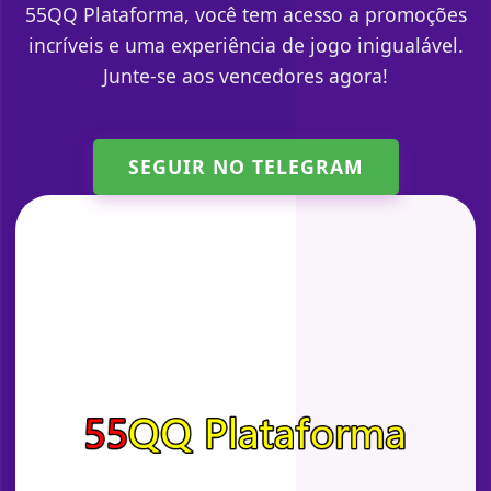
55QQ Plataforma, você tem acesso a promoções
incríveis e uma experiência de jogo inigualável.
Junte-se aos vencedores agora!
SEGUIR NO TELEGRAM