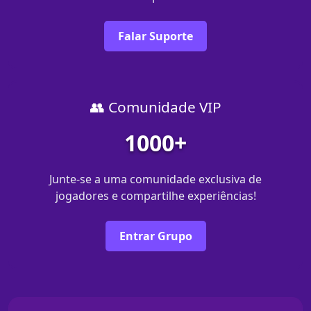
Falar Suporte
👥 Comunidade VIP
1000+
Junte-se a uma comunidade exclusiva de
jogadores e compartilhe experiências!
Entrar Grupo