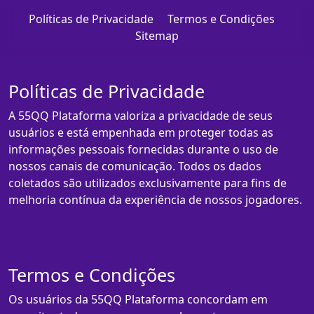
Políticas de Privacidade
Termos e Condições
Sitemap
Políticas de Privacidade
A 55QQ Plataforma valoriza a privacidade de seus
usuários e está empenhada em proteger todas as
informações pessoais fornecidas durante o uso de
nossos canais de comunicação. Todos os dados
coletados são utilizados exclusivamente para fins de
melhoria contínua da experiência de nossos jogadores.
Termos e Condições
Os usuários da 55QQ Plataforma concordam em