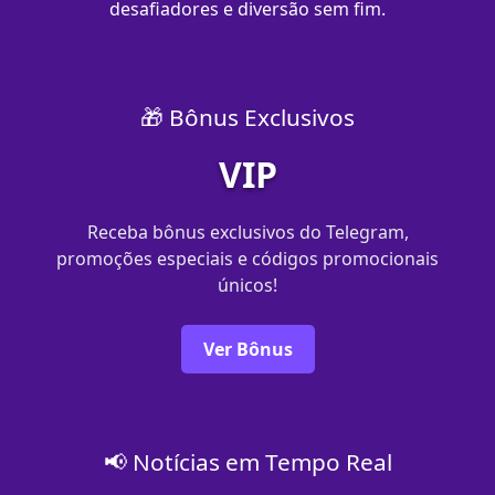
desafiadores e diversão sem fim.
🎁 Bônus Exclusivos
VIP
Receba bônus exclusivos do Telegram,
promoções especiais e códigos promocionais
únicos!
Ver Bônus
📢 Notícias em Tempo Real