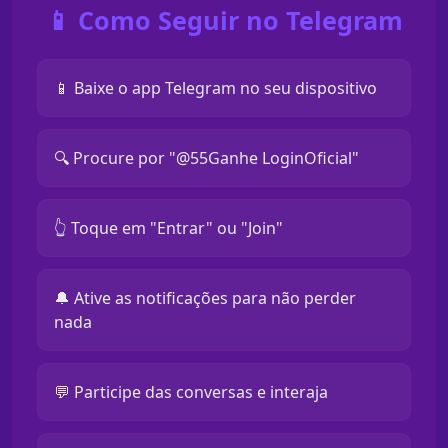
📱 Como Seguir no Telegram
📱 Baixe o app Telegram no seu dispositivo
🔍 Procure por "@55Ganhe LoginOficial"
👆 Toque em "Entrar" ou "Join"
🔔 Ative as notificações para não perder
nada
💬 Participe das conversas e interaja