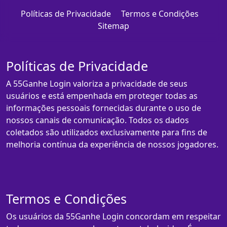
Políticas de Privacidade
Termos e Condições
Sitemap
Políticas de Privacidade
A 55Ganhe Login valoriza a privacidade de seus
usuários e está empenhada em proteger todas as
informações pessoais fornecidas durante o uso de
nossos canais de comunicação. Todos os dados
coletados são utilizados exclusivamente para fins de
melhoria contínua da experiência de nossos jogadores.
Termos e Condições
Os usuários da 55Ganhe Login concordam em respeitar