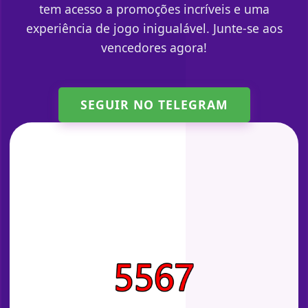
tem acesso a promoções incríveis e uma
experiência de jogo inigualável. Junte-se aos
vencedores agora!
SEGUIR NO TELEGRAM