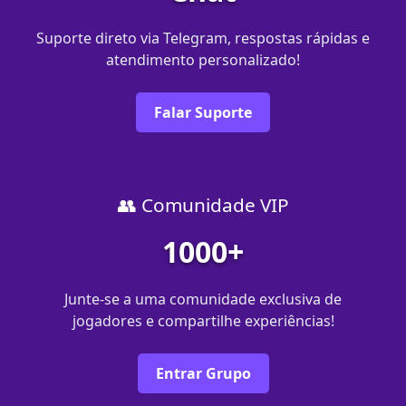
Suporte direto via Telegram, respostas rápidas e
atendimento personalizado!
Falar Suporte
👥 Comunidade VIP
1000+
Junte-se a uma comunidade exclusiva de
jogadores e compartilhe experiências!
Entrar Grupo